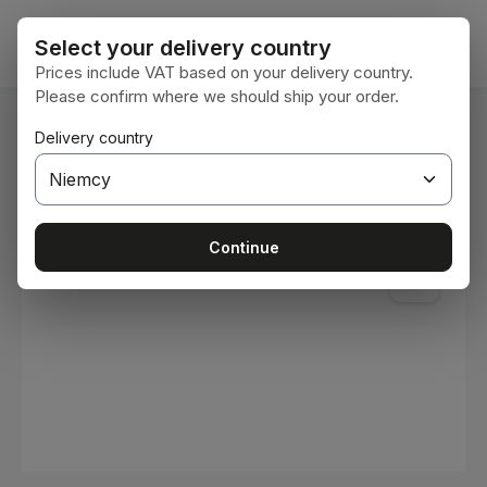
Przejdź do głównej zawartości
Koszy
Select your delivery country
Prices include VAT based on your delivery country.
Please confirm where we should ship your order.
Jesteś tutaj:
Delivery country
Home
Materiały eksploatacyjne
Farby i lakiery
Pomiń galerię zdjęć
Continue