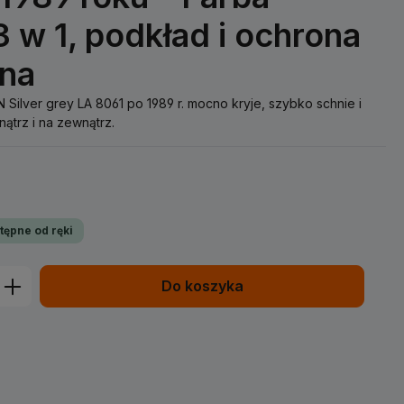
3 w 1, podkład i ochrona
jna
ilver grey LA 8061 po 1989 r. mocno kryje, szybko schnie i
ątrz i na zewnątrz.
tępne od ręki
prowadź żądaną ilość lub użyj przycisk
Do koszyka