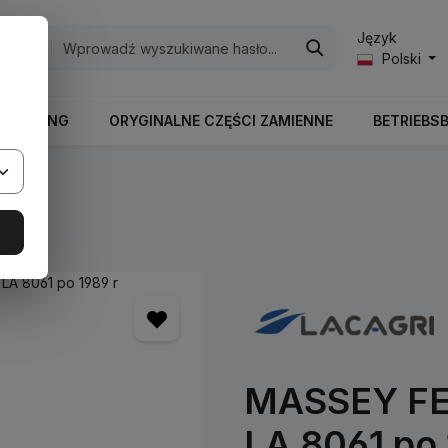
Język
egorie
Polski
RBEITUNG
ORYGINALNE CZĘŚCI ZAMIENNE
BETRIEBS
ry
MASSEY FE
LA 8061 po 