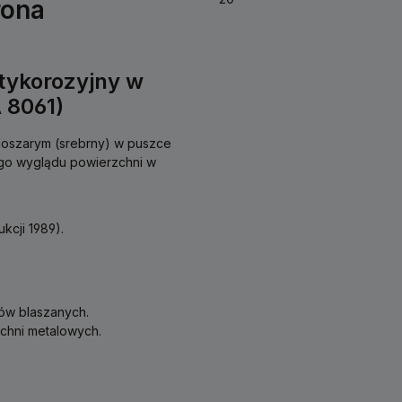
rona
ykorozyjny w
 8061)
oszarym (srebrny) w puszce
ego wyglądu powierzchni w
cji 1989).
tów blaszanych.
chni metalowych.