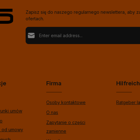
Zapisz się do naszego regularnego newslettera, aby 
ofertach.
Adres e-mail*
Loading...
Ochrona danych
Fields marked with asterisks (*) are required.
Wybierając kontynuuj potwierdzasz, że przeczytał
%pRivacyModalTagOpen%data informacje o ochron
Aby kontynuować, wprowadź znaki pokazane powyże
zaakceptowałeś nasze %toSmodalTagOpen%gogó
warunki.
*
cje
Firma
Hilfreic
Osoby kontaktowe
Ratgeber l
runki umów
O nas
 o
Zapytanie o części
u od umowy
zamienne
anych