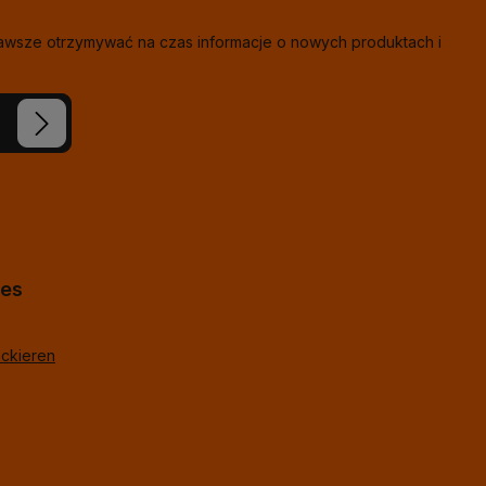
zawsze otrzymywać na czas informacje o nowych produktach i
eś nasze
ie i
j
*
lne
hes
ackieren