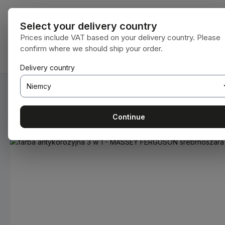
ejdź do głównej zawartości
Przejdź do wyszukiwania
Przejdź do głównej nawigacji
Wszystkie kat
Select your delivery country
Prices include VAT based on your delivery country. Please
confirm where we should ship your order.
HOME
MATERIAŁY EKSPLOATACYJNE
BODENBEA
Delivery country
Jesteś tutaj:
Home
Materiały eksploatacyjne
Farby i lakie
Continue
Pomiń galerię zdjęć