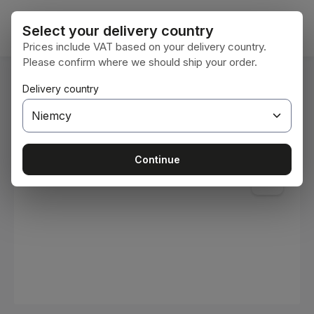
Przejdź do głównej zawartości
Koszy
Select your delivery country
Prices include VAT based on your delivery country.
Please confirm where we should ship your order.
Jesteś tutaj:
Delivery country
Home
Materiały eksploatacyjne
Farby i lakiery
Pomiń galerię zdjęć
Continue