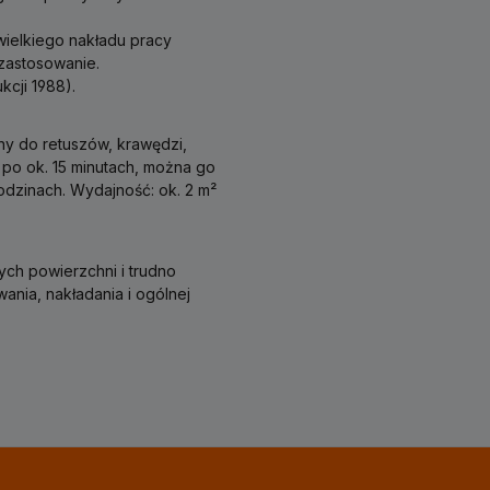
ielkiego nakładu pracy
zastosowanie.
cji 1988).
zny do retuszów, krawędzi,
 po ok. 15 minutach, można go
odzinach. Wydajność: ok. 2 m²
ch powierzchni i trudno
nia, nakładania i ogólnej