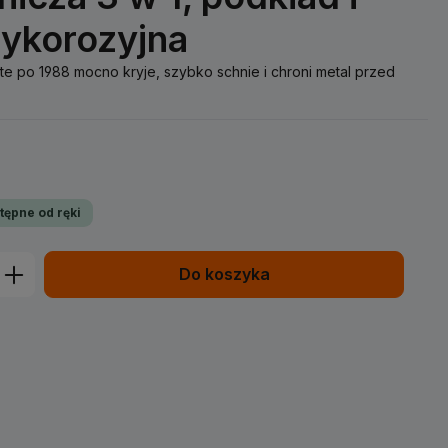
tykorozyjna
e po 1988 mocno kryje, szybko schnie i chroni metal przed
tępne od ręki
prowadź żądaną ilość lub użyj przycisk
Do koszyka