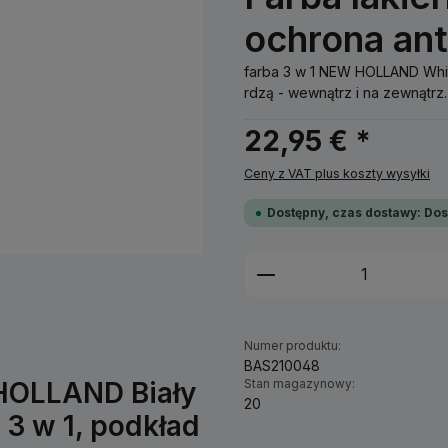
ochrona an
farba 3 w 1 NEW HOLLAND Whit
rdzą - wewnątrz i na zewnątrz.
22,95 € *
Ceny z VAT plus koszty wysyłki
Dostępny, czas dostawy: Dos
Ilość produktu: W
Numer produktu:
BAS210048
 HOLLAND Biały
Stan magazynowy:
20
 3 w 1, podkład