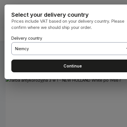
ejdź do głównej zawartości
Przejdź do wyszukiwania
Przejdź do głównej nawigacji
Wszystkie kat
Select your delivery country
Prices include VAT based on your delivery country. Please
confirm where we should ship your order.
HOME
MATERIAŁY EKSPLOATACYJNE
BODENBEA
Delivery country
Jesteś tutaj:
Home
Materiały eksploatacyjne
Farby i lakie
Continue
Pomiń galerię zdjęć