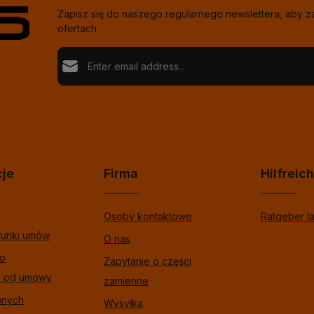
Zapisz się do naszego regularnego newslettera, aby 
ofertach.
Adres e-mail*
Loading...
Ochrona danych
Fields marked with asterisks (*) are required.
Wybierając kontynuuj potwierdzasz, że przeczytał
%pRivacyModalTagOpen%data informacje o ochron
Aby kontynuować, wprowadź znaki pokazane powyże
zaakceptowałeś nasze %toSmodalTagOpen%gogó
warunki.
*
cje
Firma
Hilfreic
Osoby kontaktowe
Ratgeber l
runki umów
O nas
 o
Zapytanie o części
u od umowy
zamienne
anych
Wysyłka