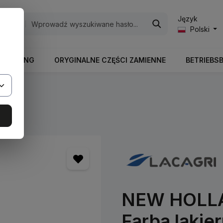
Język
egorie
Polski
RBEITUNG
ORYGINALNE CZĘŚCI ZAMIENNE
BETRIEBS
ry
NEW HOLLAN
Farba lakier