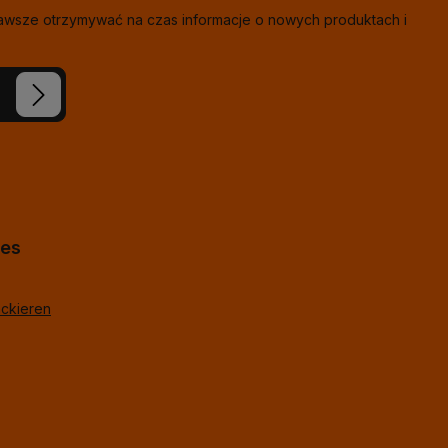
zawsze otrzymywać na czas informacje o nowych produktach i
eś nasze
ie i
j
*
lne
hes
ackieren