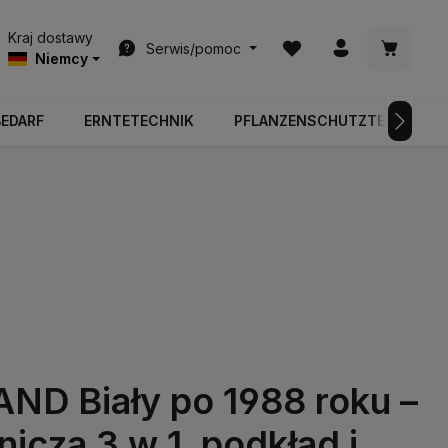
Masz 0 przedmioty na l
Koszyk z
Kraj dostawy
Serwis/pomoc
Niemcy
BEDARF
ERNTETECHNIK
PFLANZENSCHUTZTECHNIK
D Biały po 1988 roku –
nicza 3 w 1, podkład i