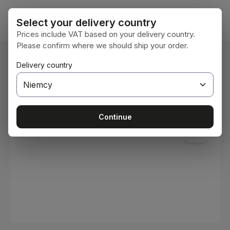
Przejdź do głównej zawartości
Koszy
Select your delivery country
Prices include VAT based on your delivery country.
Please confirm where we should ship your order.
Jesteś tutaj:
Delivery country
Home
Materiały eksploatacyjne
Farby i lakiery
Pomiń galerię zdjęć
Continue