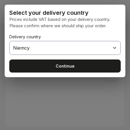
Przejdź do głównej zawartości
Koszy
Select your delivery country
Prices include VAT based on your delivery country.
Please confirm where we should ship your order.
Jesteś tutaj:
Delivery country
Home
Materiały eksploatacyjne
Farby i lakiery
Pomiń galerię zdjęć
Continue