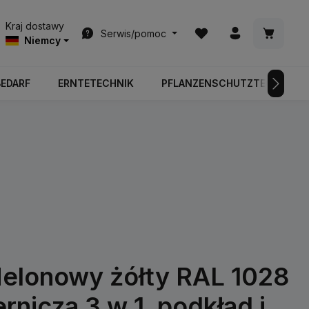
Masz 0 przedmioty na l
Koszyk z
Kraj dostawy
Serwis/pomoc
Niemcy
BEDARF
ERNTETECHNIK
PFLANZENSCHUTZTECHNIK
lonowy żółty RAL 1028
ernicza 3 w 1, podkład i