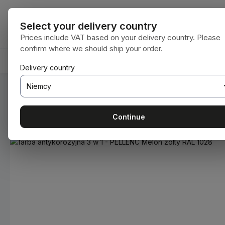
ejdź do głównej zawartości
Przejdź do wyszukiwania
Przejdź do głównej nawigacji
Wszystkie kat
Select your delivery country
Prices include VAT based on your delivery country. Please
confirm where we should ship your order.
HOME
MATERIAŁY EKSPLOATACYJNE
BODENBEA
Delivery country
Jesteś tutaj:
Home
Materiały eksploatacyjne
Farby i lakie
Continue
Pomiń galerię zdjęć