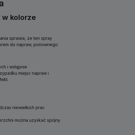
a
 w kolorze
ania sprawia, że ten spray
borem do napraw, ponownego
ch i wstępnie
zypadku miejsc napraw i
fekt.
odczas niewielkich prac
ierzchni można uzyskać spójny