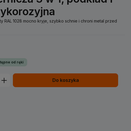
tykorozyjna
ty RAL 1028 mocno kryje, szybko schnie i chroni metal przed
tępne od ręki
prowadź żądaną ilość lub użyj przycisk
Do koszyka