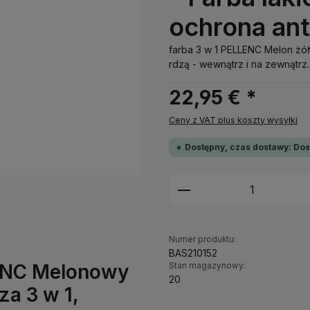
ochrona an
farba 3 w 1 PELLENC Melon żół
rdzą - wewnątrz i na zewnątrz.
22,95 € *
Ceny z VAT plus koszty wysyłki
Dostępny, czas dostawy: Dos
Ilość produktu: W
Numer produktu:
BAS210152
LENC Melonowy
Stan magazynowy:
20
za 3 w 1,