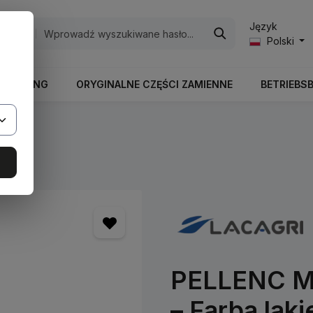
Język
egorie
Polski
RBEITUNG
ORYGINALNE CZĘŚCI ZAMIENNE
BETRIEBS
ry
PELLENC Me
– Farba laki