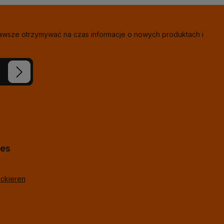
zawsze otrzymywać na czas informacje o nowych produktach i
eś nasze
ie i
j
*
lne
hes
ackieren