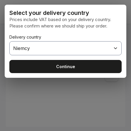
Przejdź do głównej zawartości
Koszy
Select your delivery country
Prices include VAT based on your delivery country.
Please confirm where we should ship your order.
Jesteś tutaj:
Delivery country
Home
Materiały eksploatacyjne
Farby i lakiery
Pomiń galerię zdjęć
Continue