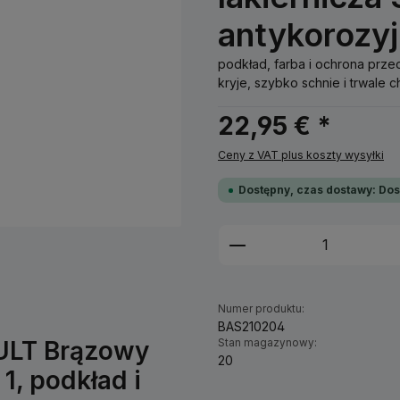
antykorozy
podkład, farba i ochrona prz
kryje, szybko schnie i trwale c
22,95 € *
Ceny z VAT plus koszty wysyłki
Dostępny, czas dostawy: Dos
Ilość produktu: W
Numer produktu:
BAS210204
AULT Brązowy
Stan magazynowy:
20
1, podkład i