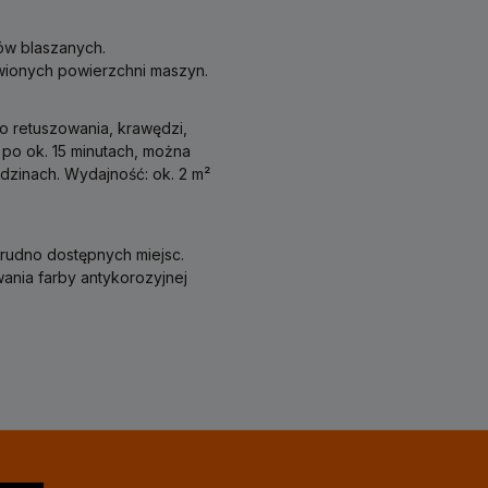
ów blaszanych.
ionych powierzchni maszyn.
o retuszowania, krawędzi,
 po ok. 15 minutach, można
dzinach. Wydajność: ok. 2 m²
trudno dostępnych miejsc.
ania farby antykorozyjnej