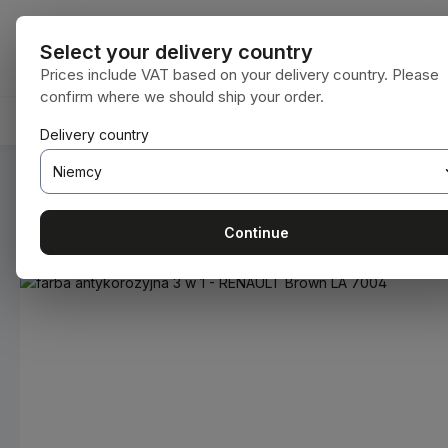
ejdź do głównej zawartości
Przejdź do wyszukiwania
Przejdź do głównej nawigacji
Wszystkie kat
Select your delivery country
Prices include VAT based on your delivery country. Please
confirm where we should ship your order.
HOME
MATERIAŁY EKSPLOATACYJNE
BODENBEA
Delivery country
Jesteś tutaj:
Home
Materiały eksploatacyjne
Farby i lakie
Continue
Pomiń galerię zdjęć