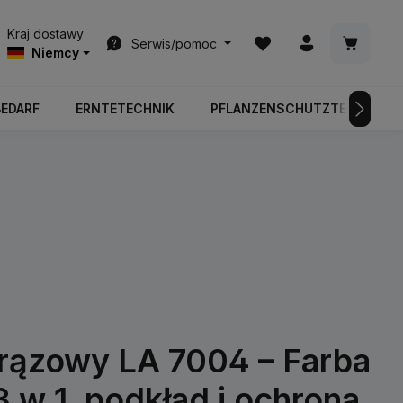
Masz 0 przedmioty na l
Koszyk z
Kraj dostawy
Serwis/pomoc
Niemcy
BEDARF
ERNTETECHNIK
PFLANZENSCHUTZTECHNIK
ązowy LA 7004 – Farba
3 w 1, podkład i ochrona