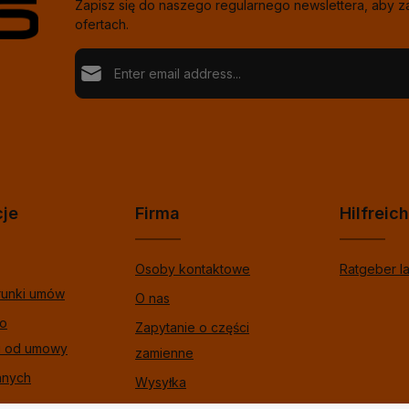
Zapisz się do naszego regularnego newslettera, aby 
ofertach.
Adres e-mail*
Loading...
Ochrona danych
Fields marked with asterisks (*) are required.
Wybierając kontynuuj potwierdzasz, że przeczytał
%pRivacyModalTagOpen%data informacje o ochron
Aby kontynuować, wprowadź znaki pokazane powyże
zaakceptowałeś nasze %toSmodalTagOpen%gogó
warunki.
*
cje
Firma
Hilfreic
Osoby kontaktowe
Ratgeber l
runki umów
O nas
 o
Zapytanie o części
u od umowy
zamienne
anych
Wysyłka
na