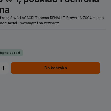
jna
ed rdzą 3 w 1: LACAGRI Topcoat RENAULT Brown LA 7004 mocno
hroni metal - wewnątrz i na zewnątrz.
tępne od ręki
prowadź żądaną ilość lub użyj przycisk
Do koszyka