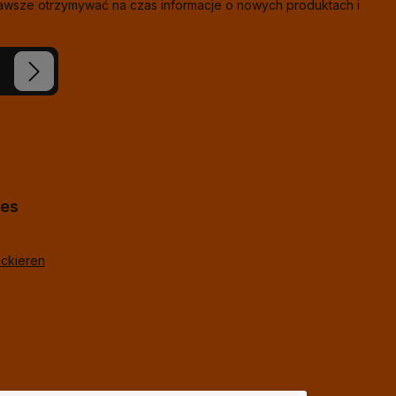
zawsze otrzymywać na czas informacje o nowych produktach i
eś nasze
ie i
j
*
lne
hes
ackieren