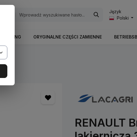
Język
egorie
Polski
RBEITUNG
ORYGINALNE CZĘŚCI ZAMIENNE
BETRIEBS
ry
RENAULT Br
lakiernicza 