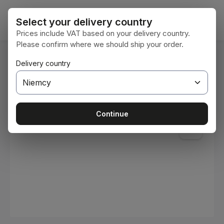
Przejdź do głównej zawartości
Koszy
Select your delivery country
Prices include VAT based on your delivery country.
Please confirm where we should ship your order.
Jesteś tutaj:
Delivery country
Home
Materiały eksploatacyjne
Farby i lakiery
Pomiń galerię zdjęć
Continue