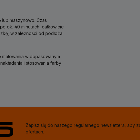
e lub maszynowo. Czas
 po ok. 40 minutach, całkowicie
szkę, w zależności od podłoża
go malowania w dopasowanym
akładania i stosowania farby
Zapisz się do naszego regularnego newslettera, aby 
ofertach.