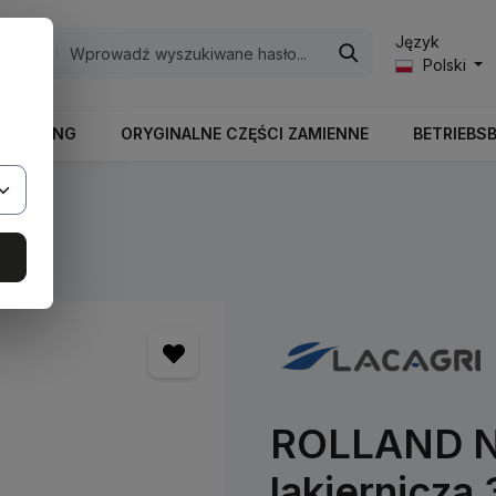
Język
egorie
Polski
RBEITUNG
ORYGINALNE CZĘŚCI ZAMIENNE
BETRIEBS
ry
ROLLAND Ni
lakiernicza 