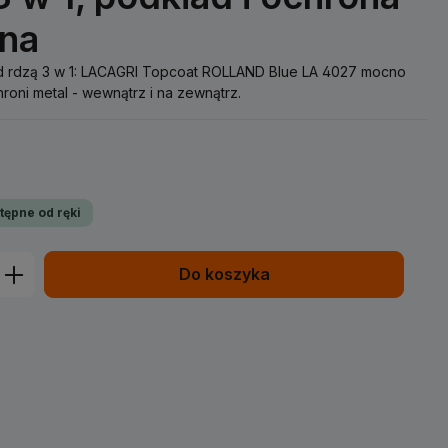
jna
ed rdzą 3 w 1: LACAGRI Topcoat ROLLAND Blue LA 4027 mocno
hroni metal - wewnątrz i na zewnątrz.
tępne od ręki
prowadź żądaną ilość lub użyj przycisk
Do koszyka