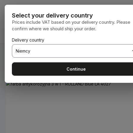
ejdź do głównej zawartości
Przejdź do wyszukiwania
Przejdź do głównej nawigacji
Wszystkie kat
Select your delivery country
Prices include VAT based on your delivery country. Please
confirm where we should ship your order.
HOME
MATERIAŁY EKSPLOATACYJNE
BODENBEA
Delivery country
Jesteś tutaj:
Home
Materiały eksploatacyjne
Farby i lakie
Continue
Pomiń galerię zdjęć