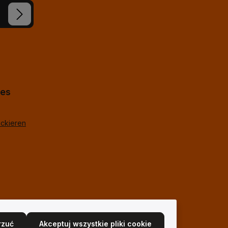
eś nasze
ie i
j
*
lne
hes
ackieren
rzuć
Akceptuj wszystkie pliki cookie