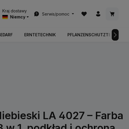
Masz 0 przedmioty na l
Koszyk z
Kraj dostawy
Serwis/pomoc
Niemcy
BEDARF
ERNTETECHNIK
PFLANZENSCHUTZTECHNIK
ebieski LA 4027 – Farba
3 w 1, podkład i ochrona