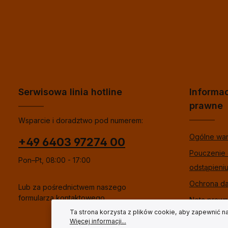
Serwisowa linia hotline
Informa
prawne
Wsparcie i doradztwo pod numerem:
Ogólne wa
+49 6403 97274 00
Pouczenie
Pon–Pt, 08:00 - 17:00
odstąpieni
Ochrona d
Lub za pośrednictwem naszego
formularza kontaktowego
.
Nota praw
Ta strona korzysta z plików cookie, aby zapewnić n
Więcej informacji...