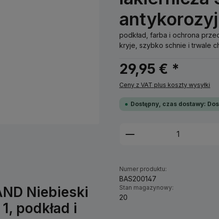
antykorozy
podkład, farba i ochrona prz
kryje, szybko schnie i trwale c
29,95 € *
Ceny z VAT plus koszty wysyłki
Dostępny, czas dostawy: Dos
Ilość produktu: W
Numer produktu:
BAS200147
AND Niebieski
Stan magazynowy:
20
1, podkład i