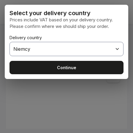
Przejdź do głównej zawartości
Koszy
Select your delivery country
Prices include VAT based on your delivery country.
Please confirm where we should ship your order.
Jesteś tutaj:
Delivery country
Home
Materiały eksploatacyjne
Farby i lakiery
Pomiń galerię zdjęć
Continue