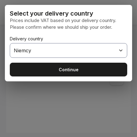
Przejdź do głównej zawartości
Koszy
Select your delivery country
Prices include VAT based on your delivery country.
Please confirm where we should ship your order.
Jesteś tutaj:
Delivery country
Home
Materiały eksploatacyjne
Farby i lakiery
Pomiń galerię zdjęć
Continue