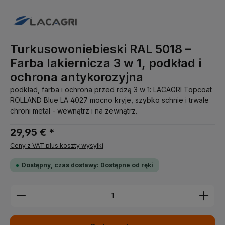
Turkusowoniebieski RAL 5018 –
Farba lakiernicza 3 w 1, podkład i
ochrona antykorozyjna
podkład, farba i ochrona przed rdzą 3 w 1: LACAGRI Topcoat
ROLLAND Blue LA 4027 mocno kryje, szybko schnie i trwale
chroni metal - wewnątrz i na zewnątrz.
29,95 € *
Ceny z VAT plus koszty wysyłki
Dostępny, czas dostawy: Dostępne od ręki
Ilość produktu: Wprowadź żądaną ilość lub użyj pr