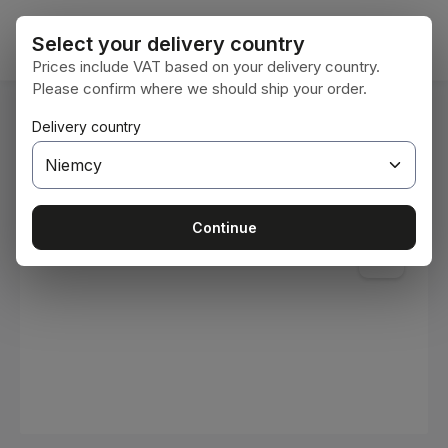
Przejdź do głównej zawartości
Koszy
Select your delivery country
Prices include VAT based on your delivery country.
Please confirm where we should ship your order.
Jesteś tutaj:
Delivery country
Home
Materiały eksploatacyjne
Farby i lakiery
Pomiń galerię zdjęć
Continue