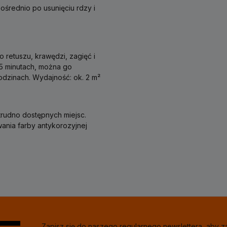
ośrednio po usunięciu rdzy i
 retuszu, krawędzi, zagięć i
15 minutach, można go
odzinach. Wydajność: ok. 2 m²
trudno dostępnych miejsc.
ania farby antykorozyjnej
Zapisz się do naszego regularnego newslettera, aby 