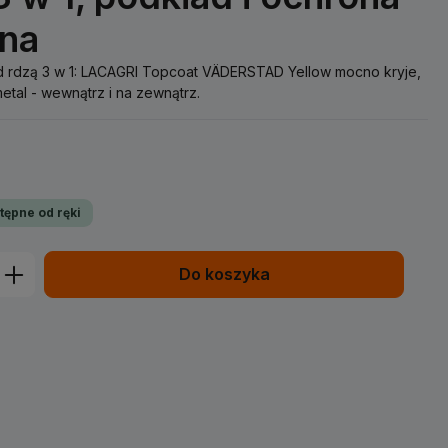
jna
ed rdzą 3 w 1: LACAGRI Topcoat VÄDERSTAD Yellow mocno kryje,
metal - wewnątrz i na zewnątrz.
tępne od ręki
prowadź żądaną ilość lub użyj przycisk
Do koszyka