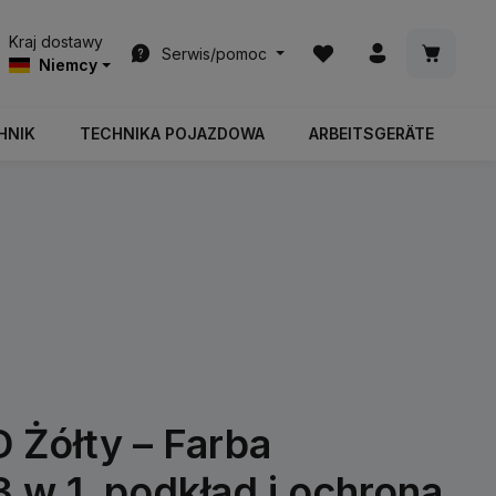
Masz 0 przedmioty na l
Koszyk z
Kraj dostawy
Serwis/pomoc
Niemcy
HNIK
TECHNIKA POJAZDOWA
ARBEITSGERÄTE
Żółty – Farba
3 w 1, podkład i ochrona