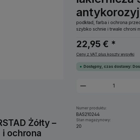
antykorozy
podkład, farba i ochrona prz
szybko schnie i trwale chroni 
22,95 € *
Ceny z VAT plus koszty wysyłki
Dostępny, czas dostawy: Dos
Ilość produktu: W
Numer produktu:
BAS210244
RSTAD Żółty –
Stan magazynowy:
20
 i ochrona