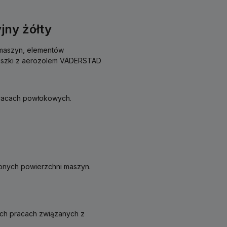
ny żółty
 maszyn, elementów
puszki z aerozolem VÄDERSTAD
 pracach powłokowych.
onych powierzchni maszyn.
zych pracach związanych z