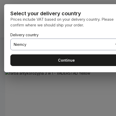
ejdź do głównej zawartości
Przejdź do wyszukiwania
Przejdź do głównej nawigacji
Wszystkie kat
Select your delivery country
Prices include VAT based on your delivery country. Please
confirm where we should ship your order.
ENBEARBEITUNG
ORYGINALNE CZĘŚCI ZAMIENNE
BET
Delivery country
Jesteś tutaj:
Home
Materiały eksploatacyjne
Farby i lakie
Continue
Pomiń galerię zdjęć