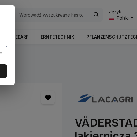
Język
egorie
Polski
RIEBSBEDARF
ERNTETECHNIK
PFLANZENSCHUTZTEC
ry
VÄDERSTAD 
lakiernicza 