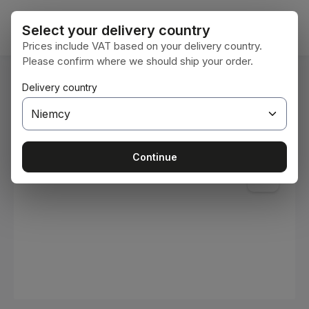
Przejdź do głównej zawartości
Koszy
Select your delivery country
Prices include VAT based on your delivery country.
Please confirm where we should ship your order.
Jesteś tutaj:
Delivery country
Home
Materiały eksploatacyjne
Farby i lakiery
Pomiń galerię zdjęć
Continue