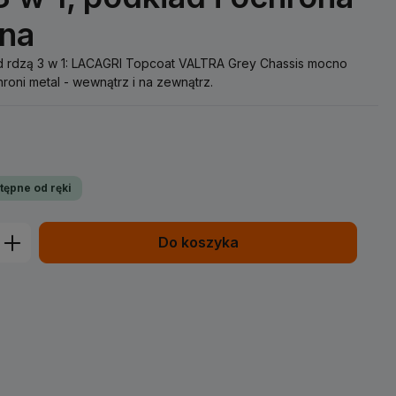
jna
ed rdzą 3 w 1: LACAGRI Topcoat VALTRA Grey Chassis mocno
hroni metal - wewnątrz i na zewnątrz.
tępne od ręki
prowadź żądaną ilość lub użyj przycisk
Do koszyka