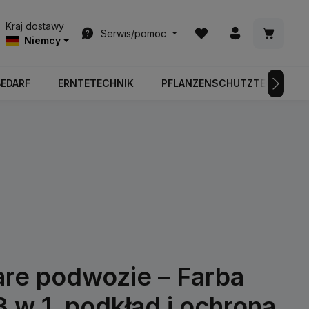
Masz 0 przedmioty na l
Koszyk z
Kraj dostawy
Serwis/pomoc
Niemcy
BEDARF
ERNTETECHNIK
PFLANZENSCHUTZTECHNIK
re podwozie – Farba
3 w 1, podkład i ochrona