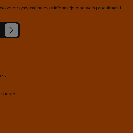
zawsze otrzymywać na czas informacje o nowych produktach i
eś nasze
ie i
j
*
lne
hes
ackieren