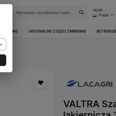
Język
egorie
Polski
RBEITUNG
ORYGINALNE CZĘŚCI ZAMIENNE
BETRIEBS
ry
VALTRA Sza
lakiernicza 