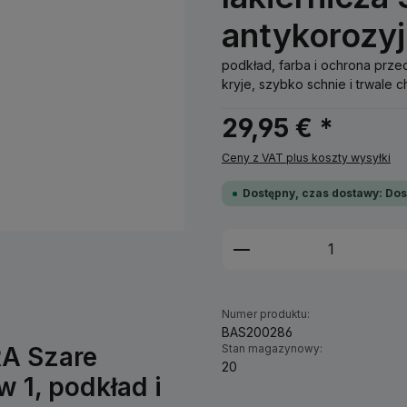
antykorozy
podkład, farba i ochrona prz
kryje, szybko schnie i trwale c
29,95 € *
Ceny z VAT plus koszty wysyłki
Dostępny, czas dostawy: Dos
Ilość produktu: W
Numer produktu:
BAS200286
RA Szare
Stan magazynowy:
20
w 1, podkład i