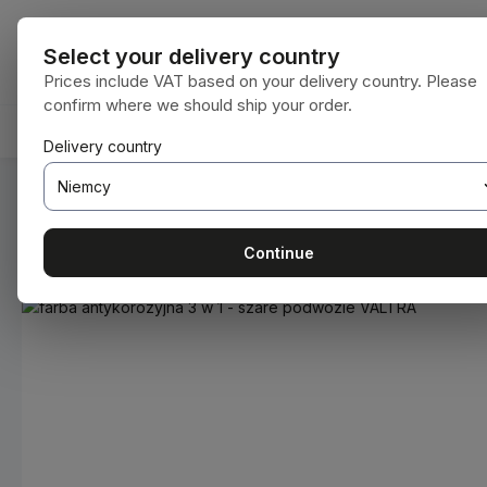
ejdź do głównej zawartości
Przejdź do wyszukiwania
Przejdź do głównej nawigacji
Wszystkie kat
Select your delivery country
Prices include VAT based on your delivery country. Please
confirm where we should ship your order.
HOME
MATERIAŁY EKSPLOATACYJNE
BODENBEA
Delivery country
Jesteś tutaj:
Home
Materiały eksploatacyjne
Farby i lakie
Continue
Pomiń galerię zdjęć