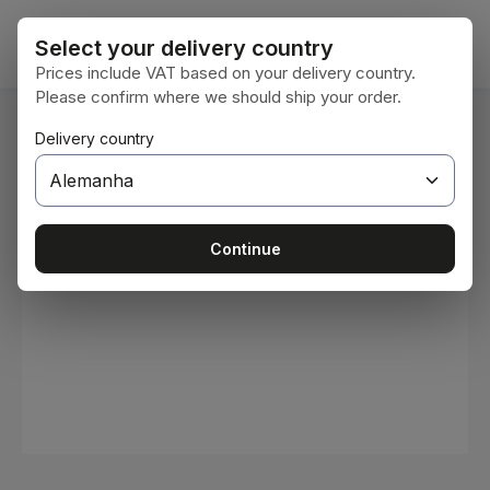
Ir para o conteúdo principal
O car
Select your delivery country
Prices include VAT based on your delivery country.
Please confirm where we should ship your order.
Você está aqui:
Delivery country
Home
Consumíveis
Tintas e vernizes
Ignorar galeria de imagens
Continue