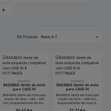
150 Products
BAS110114
BAS110115
BASABAS dente de mola
BASABAS dente de mola
para CASE IH
para CASE IH
BASABAS dente de mola para
BASABAS dente de mola para
virador de feno – 484 - 489
virador de feno – 488 mm,
mm, esquerdaDente de mola
esquerdaDente de mola de
de substituição para virador
substituição para virador de
10,67 €*
12,71 €*
de feno – adequado para
feno – adequado para