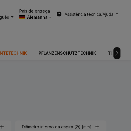
País de entrega
Assistência técnica/Ajuda
uguês
Alemanha
RNTETECHNIK
PFLANZENSCHUTZTECHNIK
TECNOLOGI
Diâmetro interno da espira (Ø) [mm]