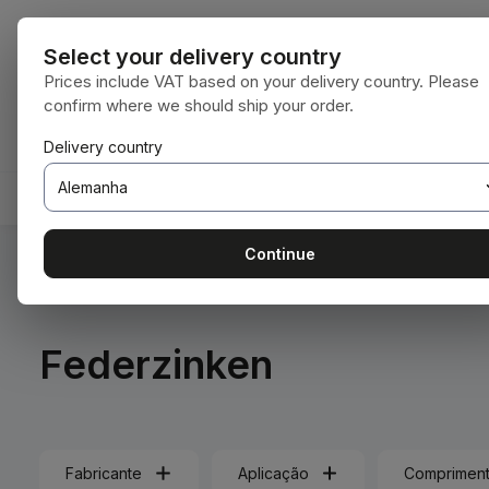
para o conteúdo principal
Saltar para a pesquisa
Saltar para a navegação principal
Todas as cate
Select your delivery country
Prices include VAT based on your delivery country. Please
confirm where we should ship your order.
Tem 0 itens da lista de desejos
O carrinho de compras contém 0 itens. O 
Delivery country
HOME
CONSUMÍVEIS
BODENBEARBEITUNG
Continue
Você está aqui:
Home
Erntetechnik
Grünlandtechnik
Federzinken
Fabricante
Aplicação
Comprimen