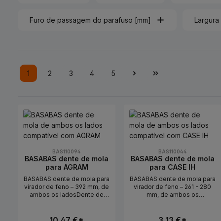
Furo de passagem do parafuso [mm]
Largura
1
2
3
4
5
Lado
Lado
Lado
Lado
Lado
BAS110094
BAS110044
BASABAS dente de mola
BASABAS dente de mola
para AGRAM
para CASE IH
BASABAS dente de mola para
BASABAS dente de mola para
virador de feno – 392 mm, de
virador de feno – 261 - 280
ambos os ladosDente de
mm, de ambos os
mola de substituição para
ladosDente de mola de
virador de feno – adequado
substituição para virador de
para aplicações de AGRAM.
feno – adequado para
10,47 €*
3,13 €*