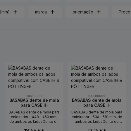
 [mm]
marca
orientação
Preço
BAS110058
BAS110059
BASABAS dente de mola
BASABAS dente de mola
para CASE IH
para CASE IH
BASABAS dente de mola para
BASABAS dente de mola para
enleirador – 448 - 450 mm,
enleirador – 506 - 510 mm, de
de ambos os ladosDente de
ambos os ladosDente de
mola de substituição para
mola de substituição para
18,54 €*
13,15 €*
enleirador – adequado para
enleirador – adequado para