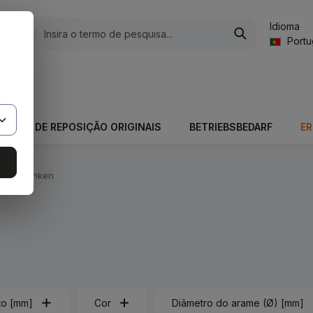
Idioma
gorias
Port
valor total do carrinho é 0,00 €.
PEÇAS DE REPOSIÇÃO ORIGINAIS
BETRIEBSBEDARF
E
Federzinken
to [mm]
Cor
Diâmetro do arame (Ø) [mm]