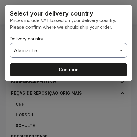
Ir para o conteúdo principal
O car
Select your delivery country
Prices include VAT based on your delivery country.
Please confirm where we should ship your order.
Você está aqui:
Delivery country
Home
Peças de reposição originais
Horsch
Continue
CONSUMÍVEIS
BODENBEARBEITUNG
PEÇAS DE REPOSIÇÃO ORIGINAIS
CNH
HORSCH
SCHULTE
BETRIEBSBEDARF