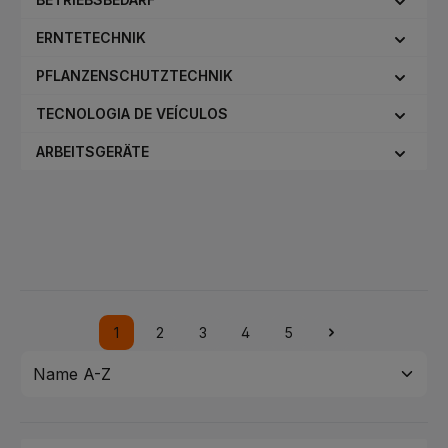
ERNTETECHNIK
PFLANZENSCHUTZTECHNIK
TECNOLOGIA DE VEÍCULOS
ARBEITSGERÄTE
1
2
3
4
5
Lado
Lado
Lado
Lado
Lado