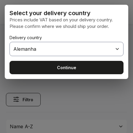
Ir para o conteúdo principal
O car
Select your delivery country
Prices include VAT based on your delivery country.
Please confirm where we should ship your order.
Você está aqui:
Delivery country
Home
Tecnologia de veículos
Dreipunktteile
Kugeln / Fangteller
Kugeln / Fangteller
Continue
Filtro