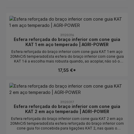
31120316
Esfera reforçada do braço inferior com cone guia
KAT 1 em aço temperado | AGRI-POWER
Esfera reforçada do braço inferior com cone guia KAT 1 em aço
20MnCr5 temperadoEsta esfera do braço inferior com cone guia
KAT 1 é a escolha mais robusta quando, ao acoplar, não só o
encaixe deve estar correto, mas também as superfícies de
17,55 €*
contacto devem manter a precisão dimensional durante muito
tempo. O cone guia apoia a entrada limpa no gancho de captura
e reduz contactos duros nas arestas ao aproximar-se da alfaia.O
aço 20MnCr5 temperado é aqui a diferença decisiva de
qualidade face a esferas padrão simples. A superfície
temperada resiste significativamente melhor a marcas de
desgaste, marcas de pressão e desgaste por fricção.
31120317
Especialmente no furo do perno e no assento da esfera no
Esfera reforçada do braço inferior com cone guia
gancho de captura, isto ajuda a reduzir a perda de material e a
KAT 2 em aço temperado | AGRI-POWER
evitar durante mais tempo a formação de folga.Precisamente na
KAT 1, as esferas são frequentemente usadas em alfaias mais
Esfera reforçada do braço inferior com cone guia KAT 2 em aço
leves, mas trocadas frequentemente. Muitos processos de
20MnCr5 temperadoEsta esfera reforçada do braço inferior com
acoplamento, aproximações ligeiramente desalinhadas e
cone guia foi concebida para ligações KAT 2, nas quais o
movimentos recorrentes no gancho de captura solicitam
acoplamento rápido e limpo e uma superfície da esfera