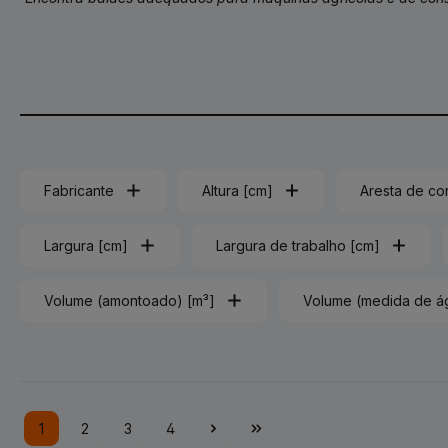
Fabricante
Altura [cm]
Aresta de co
Largura [cm]
Largura de trabalho [cm]
Volume (amontoado) [m³]
Volume (medida de á
1
2
3
4
Lado
Lado
Lado
Lado