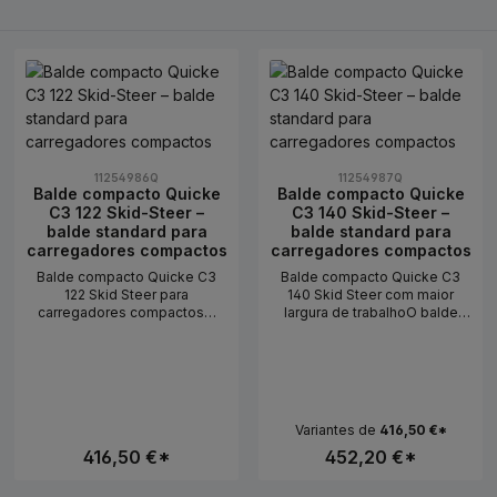
11254986Q
11254987Q
Balde compacto Quicke
Balde compacto Quicke
C3 122 Skid-Steer –
C3 140 Skid-Steer –
balde standard para
balde standard para
carregadores compactos
carregadores compactos
Balde compacto Quicke C3
Balde compacto Quicke C3
122 Skid Steer para
140 Skid Steer com maior
carregadores compactosO
largura de trabalhoO balde
balde compacto Quicke C3
compacto Quicke C3 140 Skid
122 Skid Steer é um balde
Steer é um balde compacto
compacto e otimizado em
leve para utilizadores que
termos de peso para
pretendem utilizar um pouco
trabalhos leves com materiais
mais de largura de trabalho e
a granel em carregadores
volume de carga com
Variantes de
416,50 €*
compactos e utility loaders.
carregadores compactos ou
Foi concebido como uma
416,50 €*
utility loaders. Foi concebido
452,20 €*
versão atualizada e melhorada
para trabalhos simples com
do balde C e combina uma
materiais a granel e combina