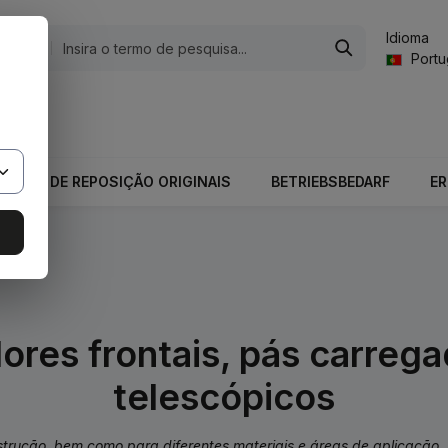
Idioma
gorias
Port
valor total do carrinho é 0,00 €.
PEÇAS DE REPOSIÇÃO ORIGINAIS
BETRIEBSBEDARF
E
ores frontais, pás carreg
telescópicos
rução, bem como para diferentes materiais e áreas de aplicação. 