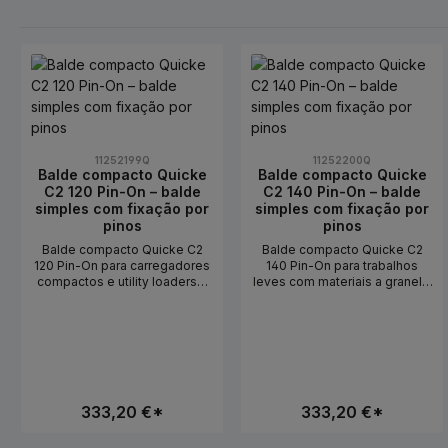
11252199Q
11252200Q
Balde compacto Quicke
Balde compacto Quicke
C2 120 Pin-On – balde
C2 140 Pin-On – balde
simples com fixação por
simples com fixação por
pinos
pinos
Balde compacto Quicke C2
Balde compacto Quicke C2
120 Pin-On para carregadores
140 Pin-On para trabalhos
compactos e utility loadersO
leves com materiais a granelO
balde compacto Quicke C2
balde compacto Quicke C2
120 Pin-On é um balde
140 Pin-On é um balde
compacto para trabalhos
compacto robusto para
leves com materiais a granel.
carregadores compactos e
Foi desenvolvido como uma
utility loaders. Oferece maior
versão atualizada e melhorada
largura de trabalho e volume
do anterior balde C e foi
de carga do que a versão 120
concebido para
333,20 €*
mais pequena, mas, com 68
333,20 €*
manuseamento simples, baixo
kg de peso próprio, continua
peso próprio e sólida aptidão
leve e fácil de controlar. Com