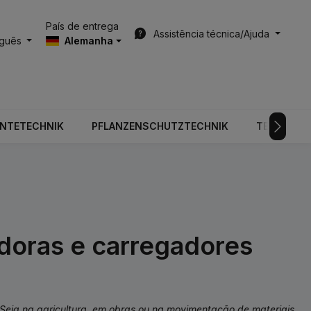
País de entrega
Assistência técnica/Ajuda
uguês
Alemanha
RNTETECHNIK
PFLANZENSCHUTZTECHNIK
TECNOLOGI
adoras e carregadores
Seja na agricultura, em obras ou na movimentação de materiais