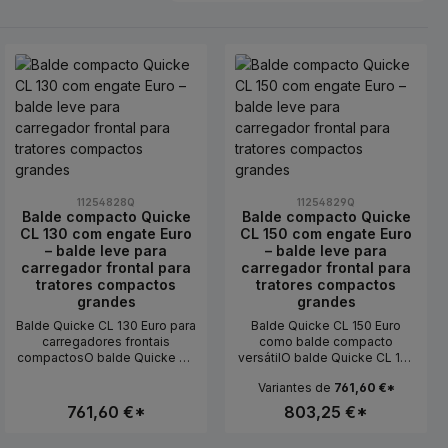
11254828Q
11254829Q
Balde compacto Quicke
Balde compacto Quicke
CL 130 com engate Euro
CL 150 com engate Euro
– balde leve para
– balde leve para
carregador frontal para
carregador frontal para
tratores compactos
tratores compactos
grandes
grandes
Balde Quicke CL 130 Euro para
Balde Quicke CL 150 Euro
carregadores frontais
como balde compacto
compactosO balde Quicke CL
versátilO balde Quicke CL 150
130 Euro é um balde
Euro é um balde compacto
Variantes de
761,60 €*
compacto para o mercado
equilibrado para utilização em
europeu e é especialmente
carregadores compactos
761,60 €*
803,25 €*
adequado para carregadores
maiores e tratores leves.
compactos maiores, bem
Oferece mais largura de