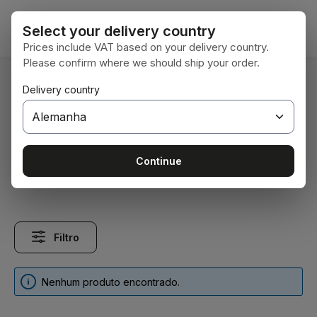
Ir para o conteúdo principal
O car
Select your delivery country
Prices include VAT based on your delivery country.
Please confirm where we should ship your order.
Você está aqui:
Delivery country
Home
Tecnologia de veículos
Peças de embraiagem
Discos de embraiagem
Discos de embraiagem
Continue
Filtro
Nenhum produto encontrado.