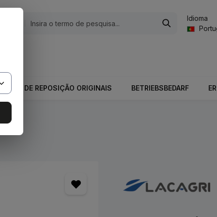
Idioma
gorias
Port
valor total do carrinho é 0,00 €.
PEÇAS DE REPOSIÇÃO ORIGINAIS
BETRIEBSBEDARF
E