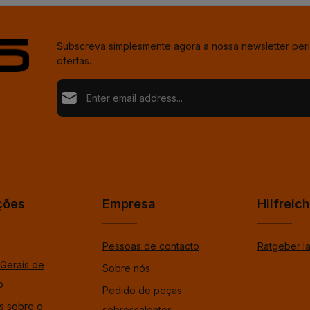
Subscreva simplesmente agora a nossa newsletter per
ofertas.
Endereço de e-mail*
Loading...
Proteção de dados
Fields marked with asterisks (*) are required.
Ao selecionar continuar confirma que leu as nossas
%pRivacyModaltagOpen%dData Protection Informat
Para continuar, insira os caracteres mostrados acima
*
aceitou os nossos %tosModaltagOpen%gtermos e 
gerais.
*
ções
Empresa
Hilfreic
Pessoas de contacto
Ratgeber l
Gerais de
Sobre nós
o
Pedido de peças
s sobre o
sobressalentes