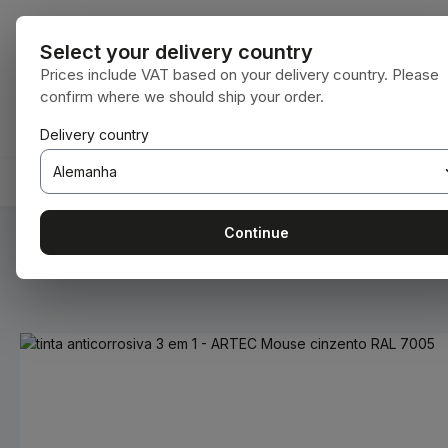
para o conteúdo principal
Saltar para a pesquisa
Saltar para a navegação principal
Todas as cate
Select your delivery country
Prices include VAT based on your delivery country. Please
confirm where we should ship your order.
Tem 0 itens da lista de desejos
O carrinho de compras contém 0 itens. O 
Delivery country
HOME
CONSUMÍVEIS
BODENBEARBEITUNG
Continue
Você está aqui:
Home
Consumíveis
Tintas e vernizes
Ignorar galeria de imagens