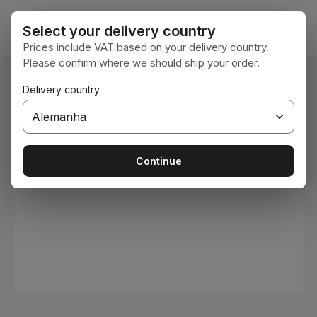
Ir para o conteúdo principal
O car
Select your delivery country
Prices include VAT based on your delivery country.
Please confirm where we should ship your order.
Você está aqui:
Delivery country
Home
Consumíveis
Tintas e vernizes
Ignorar galeria de imagens
Continue