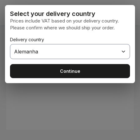
Ir para o conteúdo principal
O car
Select your delivery country
Prices include VAT based on your delivery country.
Please confirm where we should ship your order.
Você está aqui:
Delivery country
Home
Consumíveis
Tintas e vernizes
Ignorar galeria de imagens
Continue