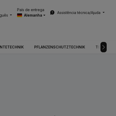
País de entrega
Assistência técnica/Ajuda
uguês
Alemanha
RNTETECHNIK
PFLANZENSCHUTZTECHNIK
TECNOLOGI