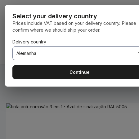
para o conteúdo principal
Saltar para a pesquisa
Saltar para a navegação principal
Todas as cate
Select your delivery country
Prices include VAT based on your delivery country. Please
confirm where we should ship your order.
Tem 0 itens da lista de desejos
O carrinho de compras contém 0 itens. O 
Delivery country
HOME
CONSUMÍVEIS
BODENBEARBEITUNG
Continue
Você está aqui:
Home
Consumíveis
Tintas e vernizes
Ignorar galeria de imagens