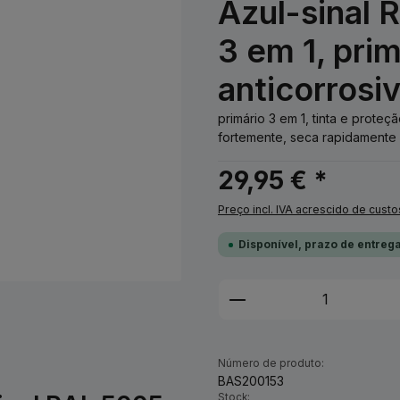
Azul-sinal 
3 em 1, pri
anticorrosi
primário 3 em 1, tinta e prote
fortemente, seca rapidamente 
29,95 € *
Preço incl. IVA acrescido de custo
Disponível, prazo de entrega
Quantidade do Pro
Número de produto:
BAS200153
Stock: