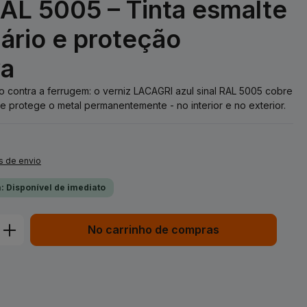
RAL 5005 – Tinta esmalte
mário e proteção
va
ção contra a ferrugem: o verniz LACAGRI azul sinal RAL 5005 cobre
e protege o metal permanentemente - no interior e no exterior.
s de envio
: Disponível de imediato
duto: Insira a quantidade desejada ou 
No carrinho de compras