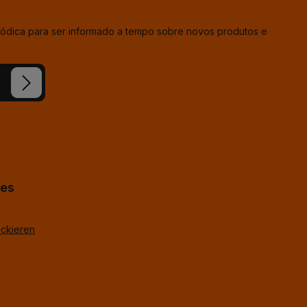
iódica para ser informado a tempo sobre novos produtos e
ion e
condições
hes
ackieren