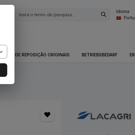
Idioma
gorias
Port
valor total do carrinho é 0,00 €.
PEÇAS DE REPOSIÇÃO ORIGINAIS
BETRIEBSBEDARF
E