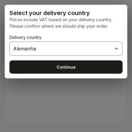
Ir para o conteúdo principal
O car
Select your delivery country
Prices include VAT based on your delivery country.
Please confirm where we should ship your order.
Você está aqui:
Delivery country
Home
Consumíveis
Tintas e vernizes
Ignorar galeria de imagens
Continue