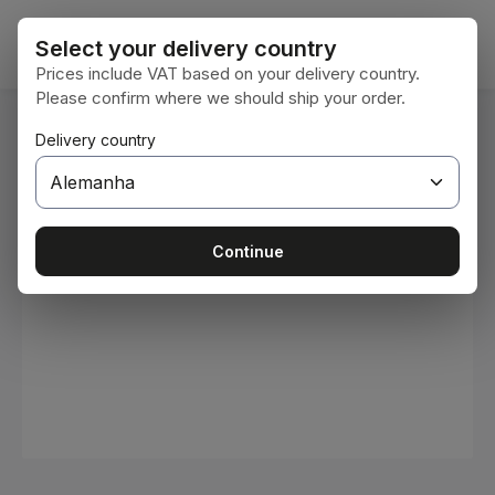
Ir para o conteúdo principal
O car
Select your delivery country
Prices include VAT based on your delivery country.
Please confirm where we should ship your order.
Você está aqui:
Delivery country
Home
Consumíveis
Tintas e vernizes
Ignorar galeria de imagens
Continue