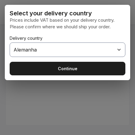
Ir para o conteúdo principal
O car
Select your delivery country
Prices include VAT based on your delivery country.
Please confirm where we should ship your order.
Você está aqui:
Delivery country
Home
Consumíveis
Tintas e vernizes
Ignorar galeria de imagens
Continue