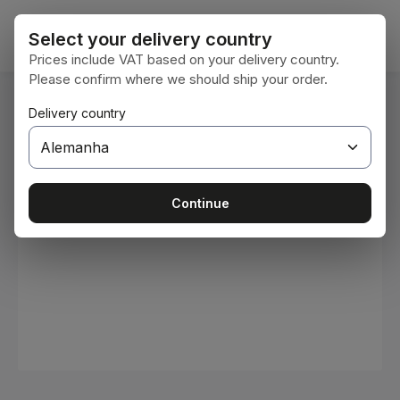
Ir para o conteúdo principal
O car
Select your delivery country
Prices include VAT based on your delivery country.
Please confirm where we should ship your order.
Você está aqui:
Delivery country
Home
Consumíveis
Tintas e vernizes
Ignorar galeria de imagens
Continue