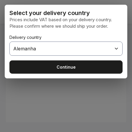
Ir para o conteúdo principal
O car
Select your delivery country
Prices include VAT based on your delivery country.
Please confirm where we should ship your order.
Você está aqui:
Delivery country
Home
Consumíveis
Tintas e vernizes
Ignorar galeria de imagens
Continue