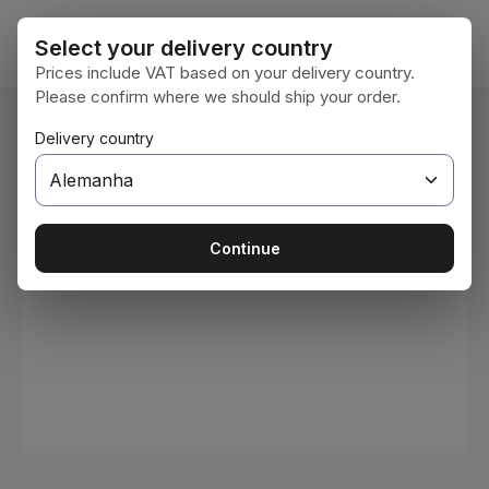
Ir para o conteúdo principal
O car
Select your delivery country
Prices include VAT based on your delivery country.
Please confirm where we should ship your order.
Você está aqui:
Delivery country
Home
Consumíveis
Tintas e vernizes
Ignorar galeria de imagens
Continue