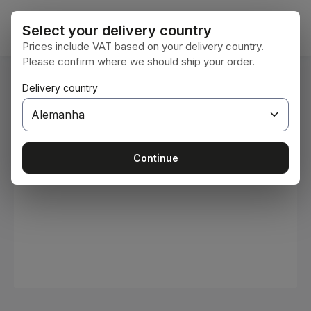
Ir para o conteúdo principal
O car
Select your delivery country
Prices include VAT based on your delivery country.
Please confirm where we should ship your order.
Você está aqui:
Delivery country
Home
Consumíveis
Tintas e vernizes
Ignorar galeria de imagens
Continue