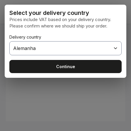
Ir para o conteúdo principal
O car
Select your delivery country
Prices include VAT based on your delivery country.
Please confirm where we should ship your order.
Você está aqui:
Delivery country
Home
Consumíveis
Tintas e vernizes
Ignorar galeria de imagens
Continue