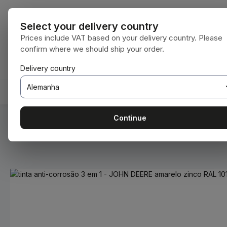
para o conteúdo principal
Saltar para a pesquisa
Saltar para a navegação principal
Todas as cate
Select your delivery country
Prices include VAT based on your delivery country. Please
confirm where we should ship your order.
Tem 0 itens da lista de desejos
O carrinho de compras contém 0 itens. O 
Delivery country
HOME
CONSUMÍVEIS
BODENBEARBEITUNG
Continue
Você está aqui:
Home
Consumíveis
Tintas e vernizes
Ignorar galeria de imagens