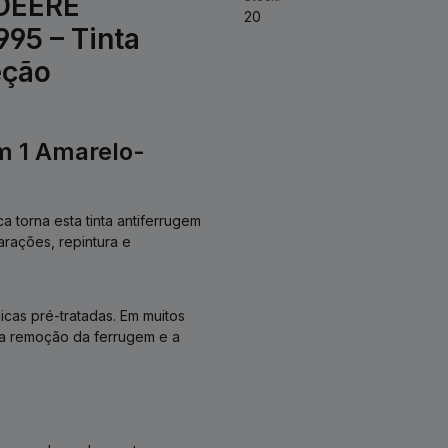
 DEERE
20
95 – Tinta
eção
m 1 Amarelo-
a torna esta tinta antiferrugem
rações, repintura e
cas pré-tratadas. Em muitos
 a remoção da ferrugem e a