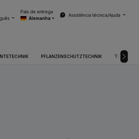
País de entrega
Assistência técnica/Ajuda
uguês
Alemanha
RNTETECHNIK
PFLANZENSCHUTZTECHNIK
TECNOLOGI