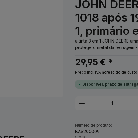
JOHN DEER
1018 após 1
1, primário 
a tinta 3 em 1 JOHN DEERE ama
protege o metal da ferrugem - n
29,95 € *
Preço incl. IVA acrescido de custo
Disponível, prazo de entrega
Quantidade do Pro
Número de produto:
BAS200009
Stock: