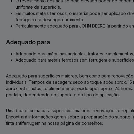
O revestimento destaca-se pelo elevado poder de cobert
uniforme da superfície.
Em muitos metais ferrosos, o material pode ser aplicado d
ferrugem e a desengorduramento.
Particularmente adequado para JOHN DEERE (a partir do an
Adequado para
Adequado para máquinas agrícolas, tratores e implementos.
Adequado para metais ferrosos sem ferrugem e superfícies 
Adequado para superfícies maiores, bem como para renovaçõ
individuais. Tempos de secagem: seco ao toque após aprox. 15
aprox. 40 minutos, totalmente endurecido após aprox. 24 horas.
por lata, dependendo do suporte e do tipo de aplicação.
Uma boa escolha para superfícies maiores, renovações e repint
Encontrará informações gerais sobre a preparação do suporte, a
tinta antiferrugem na nossa página de conselhos.