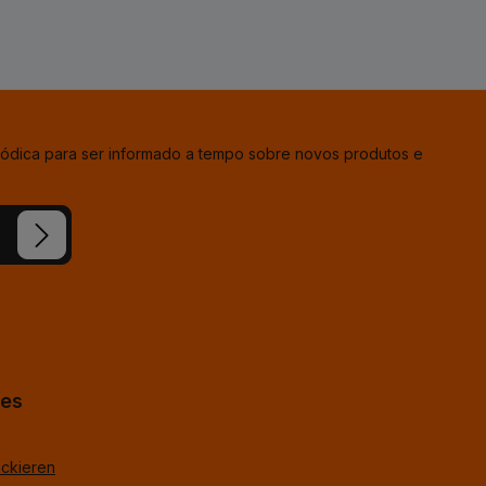
iódica para ser informado a tempo sobre novos produtos e
ion e
condições
hes
ackieren