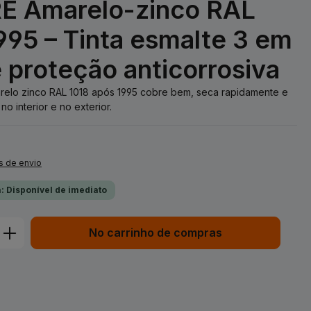
E Amarelo-zinco RAL
995 – Tinta esmalte 3 em
e proteção anticorrosiva
relo zinco RAL 1018 após 1995 cobre bem, seca rapidamente e
o interior e no exterior.
s de envio
: Disponível de imediato
duto: Insira a quantidade desejada ou 
No carrinho de compras