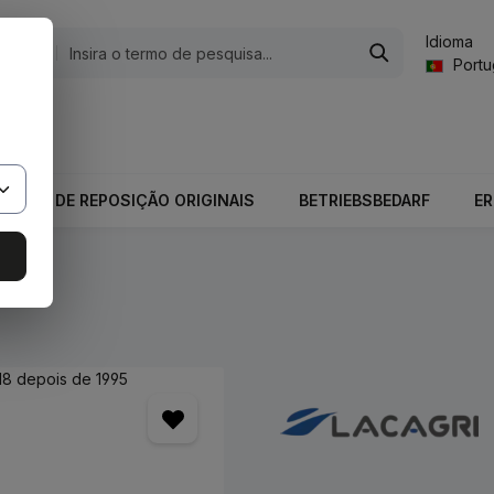
Idioma
gorias
Port
valor total do carrinho é 0,00 €.
PEÇAS DE REPOSIÇÃO ORIGINAIS
BETRIEBSBEDARF
E