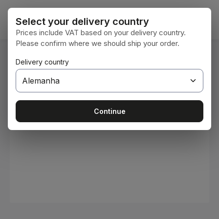
Ir para o conteúdo principal
O car
Select your delivery country
Prices include VAT based on your delivery country.
Please confirm where we should ship your order.
Você está aqui:
Delivery country
Home
Consumíveis
Tintas e vernizes
Ignorar galeria de imagens
Continue