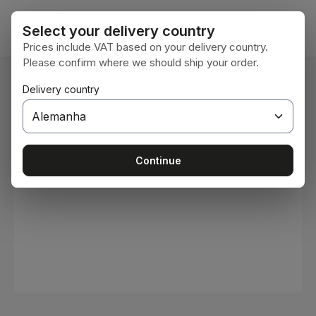
Ir para o conteúdo principal
O car
Select your delivery country
Prices include VAT based on your delivery country.
Please confirm where we should ship your order.
Você está aqui:
Delivery country
Home
Consumíveis
Tintas e vernizes
Ignorar galeria de imagens
Continue