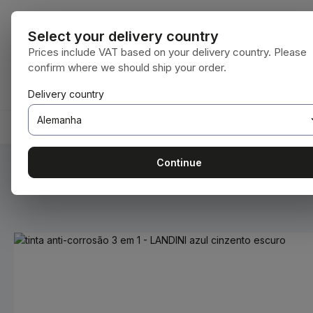
para o conteúdo principal
Saltar para a pesquisa
Saltar para a navegação principal
Todas as cate
Select your delivery country
Prices include VAT based on your delivery country. Please
confirm where we should ship your order.
Tem 0 itens da lista de desejos
O carrinho de compras contém 0 itens. O 
Delivery country
HOME
CONSUMÍVEIS
BODENBEARBEITUNG
Continue
Você está aqui:
Home
Consumíveis
Tintas e vernizes
Ignorar galeria de imagens