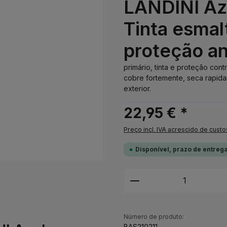
LANDINI Azu
Tinta esmal
proteção an
primário, tinta e proteção con
cobre fortemente, seca rapida
exterior.
22,95 € *
Preço incl. IVA acrescido de custo
Disponível, prazo de entrega
Quantidade do Pro
Número de produto:
BAS210211