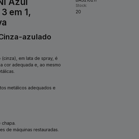
NI Azul
Stock:
 3 em 1,
20
va
 Cinza-azulado
(cinza), em lata de spray, é
m a cor adequada e, ao mesmo
álicas.
atos metálicos adequados e
e chapa.
es de máquinas restauradas.