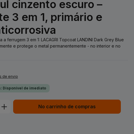
l cinzento escuro –
te 3 em 1, primário e
ticorrosiva
tra a ferrugem 3 em 1: LACAGRI Topcoat LANDINI Dark Grey Blue
mente e protege o metal permanentemente - no interior e no
s de envio
: Disponível de imediato
duto: Insira a quantidade desejada ou 
No carrinho de compras