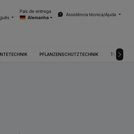
País de entrega
Assistência técnica/Ajuda
uguês
Alemanha
RNTETECHNIK
PFLANZENSCHUTZTECHNIK
TECNOLOGI