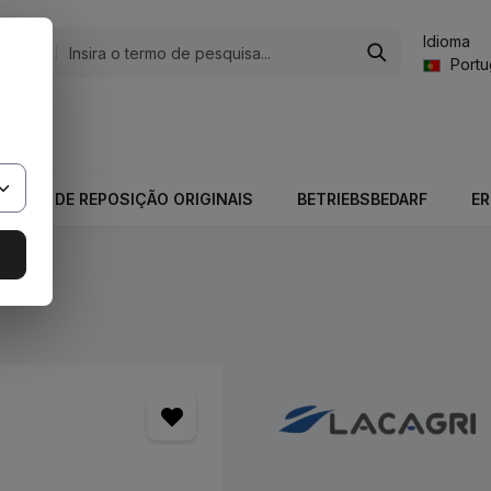
Idioma
gorias
Port
valor total do carrinho é 0,00 €.
PEÇAS DE REPOSIÇÃO ORIGINAIS
BETRIEBSBEDARF
E