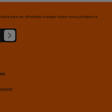
iódica para ser informado a tempo sobre novos produtos e
ion e
condições
hes
ackieren