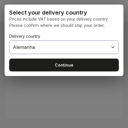
Ir para o conteúdo principal
O car
Select your delivery country
Prices include VAT based on your delivery country.
Please confirm where we should ship your order.
Você está aqui:
Delivery country
Home
Consumíveis
Tintas e vernizes
Ignorar galeria de imagens
Continue