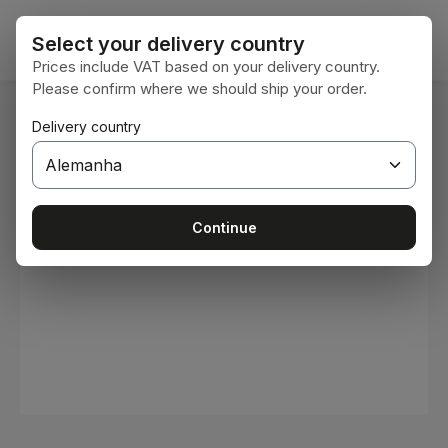
Ir para o conteúdo principal
O car
Select your delivery country
Prices include VAT based on your delivery country.
Please confirm where we should ship your order.
Você está aqui:
Delivery country
Home
Consumíveis
Tintas e vernizes
Ignorar galeria de imagens
Continue