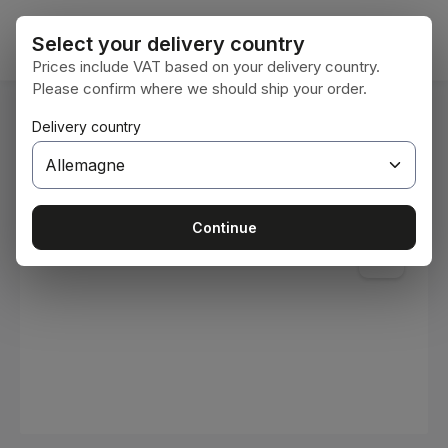
Passer au contenu principal
Le pan
Select your delivery country
Prices include VAT based on your delivery country.
Please confirm where we should ship your order.
Vous êtes ici :
Delivery country
Accueil
Consommables
Peintures et vernis
Ignorer la galerie d'images
Continue