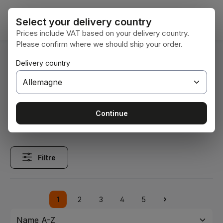
Passer au contenu principal
Le pan
Select your delivery country
Prices include VAT based on your delivery country.
Please confirm where we should ship your order.
Vous êtes ici :
Delivery country
Accueil
Erntetechnik
Grünlandtechnik
Grünlandtechnik
Continue
Filtre
1
2
3
4
5
Page
Page
Page
Page
Page