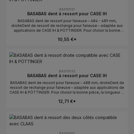
correspondre.Vérifier gauche/droite : gauche détermine la
position de montage.Numéros OE : se trouvent dans l’onglet
BAS110131
Numéros OE.
BASABAS dent à ressort pour CASE IH
BASABAS dent de ressort pour faneuse – 484 - 489 mm,
droiteDent de ressort de rechange pour faneuse – adaptée aux
applications de CASE IH & PÖTTINGER. Pour choisir la bonne
pièce, la longueur et l’orientation sont déterminantes. Idéale pour
10,55 €*
un remplacement rapide en cas de dents usées ou
cassées.Données techniquesLongueur : 484 - 489
mmOrientation : droiteCompatible avec : CASE IH &
PÖTTINGERFabricant : BASABASConseils de sélectionComparer
avec l’ancienne pièce : la longueur et la courbure/l’orientation
doivent correspondre.Vérifier gauche/droite : droite détermine la
position de montage.Numéros OE : se trouvent dans l’onglet
BAS110132
Numéros OE.
BASABAS dent à ressort pour CASE IH
BASABAS dent de ressort pour faneuse – 488 mm, droiteDent de
ressort de rechange pour faneuse – adaptée aux applications de
CASE IH & PÖTTINGER. Pour choisir la bonne pièce, la longueur et
l’orientation sont déterminantes. Idéale pour un remplacement
12,71 €*
rapide en cas de dents usées ou cassées.Données
techniquesLongueur : 488 mmOrientation : droiteCompatible
avec : CASE IH & PÖTTINGERFabricant : BASABASConseils de
sélectionComparer avec l’ancienne pièce : la longueur et la
courbure/l’orientation doivent correspondre.Vérifier
gauche/droite : droite détermine la position de
montage.Numéros OE : se trouvent dans l’onglet Numéros OE.
BAS110011