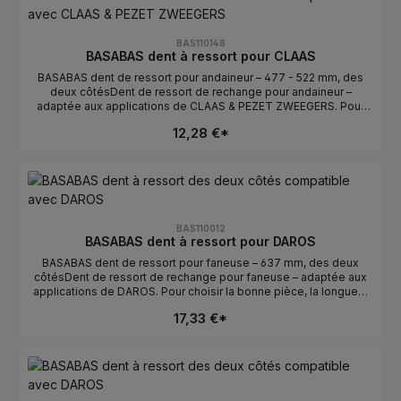
courbure/l’orientation doivent correspondre.Vérifier
gauche/droite : des deux côtés détermine la position de
montage.Numéros OE : se trouvent dans l’onglet Numéros OE.
BAS110148
BASABAS dent à ressort pour CLAAS
BASABAS dent de ressort pour andaineur – 477 - 522 mm, des
deux côtésDent de ressort de rechange pour andaineur –
adaptée aux applications de CLAAS & PEZET ZWEEGERS. Pour
choisir la bonne pièce, la longueur et l’orientation sont
12,28 €*
déterminantes. Idéale pour un remplacement rapide en cas de
dents usées ou cassées.Données techniquesLongueur : 477 -
522 mmOrientation : des deux côtésCompatible avec : CLAAS &
PEZET ZWEEGERSFabricant : BASABASConseils de
sélectionComparer avec l’ancienne pièce : la longueur et la
courbure/l’orientation doivent correspondre.Vérifier
gauche/droite : des deux côtés détermine la position de
BAS110012
montage.Numéros OE : se trouvent dans l’onglet Numéros OE.
BASABAS dent à ressort pour DAROS
BASABAS dent de ressort pour faneuse – 637 mm, des deux
côtésDent de ressort de rechange pour faneuse – adaptée aux
applications de DAROS. Pour choisir la bonne pièce, la longueur
et l’orientation sont déterminantes. Idéale pour un remplacement
17,33 €*
rapide en cas de dents usées ou cassées.Données
techniquesLongueur : 637 mmOrientation : des deux
côtésCompatible avec : DAROSFabricant : BASABASConseils de
sélectionComparer avec l’ancienne pièce : la longueur et la
courbure/l’orientation doivent correspondre.Vérifier
gauche/droite : des deux côtés détermine la position de