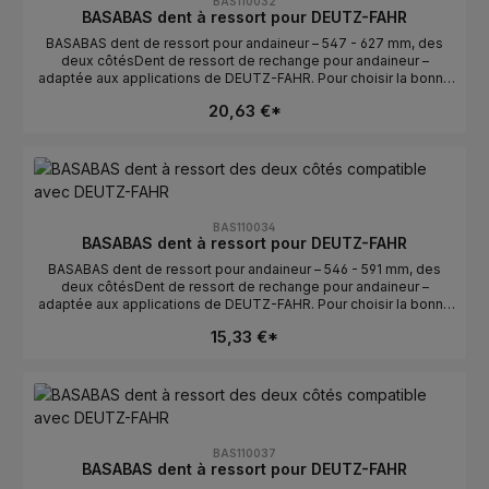
BAS110032
gauche/droite : des deux côtés détermine la position de
BASABAS dent à ressort pour DEUTZ-FAHR
montage.Numéros OE : se trouvent dans l’onglet Numéros OE.
BASABAS dent de ressort pour andaineur – 547 - 627 mm, des
deux côtésDent de ressort de rechange pour andaineur –
adaptée aux applications de DEUTZ-FAHR. Pour choisir la bonne
pièce, la longueur et l’orientation sont déterminantes. Idéale pour
20,63 €*
un remplacement rapide en cas de dents usées ou
cassées.Données techniquesLongueur : 547 - 627
mmOrientation : des deux côtésCompatible avec : DEUTZ-
FAHRFabricant : BASABASConseils de sélectionComparer avec
l’ancienne pièce : la longueur et la courbure/l’orientation doivent
correspondre.Vérifier gauche/droite : des deux côtés détermine
la position de montage.Numéros OE : se trouvent dans l’onglet
BAS110034
Numéros OE.
BASABAS dent à ressort pour DEUTZ-FAHR
BASABAS dent de ressort pour andaineur – 546 - 591 mm, des
deux côtésDent de ressort de rechange pour andaineur –
adaptée aux applications de DEUTZ-FAHR. Pour choisir la bonne
pièce, la longueur et l’orientation sont déterminantes. Idéale pour
15,33 €*
un remplacement rapide en cas de dents usées ou
cassées.Données techniquesLongueur : 546 - 591 mmOrientation
: des deux côtésCompatible avec : DEUTZ-FAHRFabricant :
BASABASConseils de sélectionComparer avec l’ancienne pièce :
la longueur et la courbure/l’orientation doivent
correspondre.Vérifier gauche/droite : des deux côtés détermine
la position de montage.Numéros OE : se trouvent dans l’onglet
BAS110037
Numéros OE.
BASABAS dent à ressort pour DEUTZ-FAHR