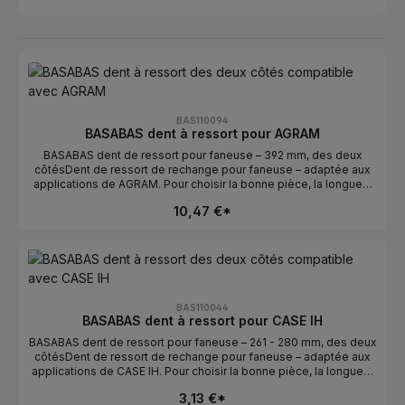
BAS110094
BASABAS dent à ressort pour AGRAM
BASABAS dent de ressort pour faneuse – 392 mm, des deux
côtésDent de ressort de rechange pour faneuse – adaptée aux
applications de AGRAM. Pour choisir la bonne pièce, la longueur
et l’orientation sont déterminantes. Idéale pour un remplacement
10,47 €*
rapide en cas de dents usées ou cassées.Données
techniquesLongueur : 392 mmOrientation : des deux
côtésCompatible avec : AGRAMFabricant : BASABASConseils de
sélectionComparer avec l’ancienne pièce : la longueur et la
courbure/l’orientation doivent correspondre.Vérifier
gauche/droite : des deux côtés détermine la position de
montage.Numéros OE : se trouvent dans l’onglet Numéros OE.
BAS110044
BASABAS dent à ressort pour CASE IH
BASABAS dent de ressort pour faneuse – 261 - 280 mm, des deux
côtésDent de ressort de rechange pour faneuse – adaptée aux
applications de CASE IH. Pour choisir la bonne pièce, la longueur
et l’orientation sont déterminantes. Idéale pour un remplacement
3,13 €*
rapide en cas de dents usées ou cassées.Données