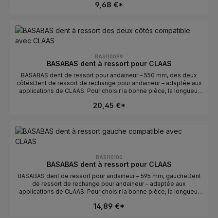
9,68 €*
de dents usées ou cassées.Données techniquesLongueur : 376
mmOrientation : gaucheCompatible avec : CLAASFabricant :
BASABASConseils de sélectionComparer avec l’ancienne pièce :
la longueur et la courbure/l’orientation doivent
correspondre.Vérifier gauche/droite : gauche détermine la
position de montage.Numéros OE : se trouvent dans l’onglet
Numéros OE.
BAS110099
BASABAS dent à ressort pour CLAAS
BASABAS dent de ressort pour andaineur – 550 mm, des deux
côtésDent de ressort de rechange pour andaineur – adaptée aux
applications de CLAAS. Pour choisir la bonne pièce, la longueur
et l’orientation sont déterminantes. Idéale pour un remplacement
20,45 €*
rapide en cas de dents usées ou cassées.Données
techniquesLongueur : 550 mmOrientation : des deux
côtésCompatible avec : CLAASFabricant : BASABASConseils de
sélectionComparer avec l’ancienne pièce : la longueur et la
courbure/l’orientation doivent correspondre.Vérifier
gauche/droite : des deux côtés détermine la position de
montage.Numéros OE : se trouvent dans l’onglet Numéros OE.
BAS110100
BASABAS dent à ressort pour CLAAS
BASABAS dent de ressort pour andaineur – 595 mm, gaucheDent
de ressort de rechange pour andaineur – adaptée aux
applications de CLAAS. Pour choisir la bonne pièce, la longueur
et l’orientation sont déterminantes. Idéale pour un remplacement
14,89 €*
rapide en cas de dents usées ou cassées.Données
techniquesLongueur : 595 mmOrientation : gaucheCompatible