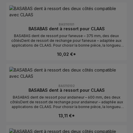
avec : CLAASFabricant : BASABASConseils de sélectionComparer
avec l’ancienne pièce : la longueur et la courbure/l’orientation
doivent correspondre.Vérifier gauche/droite : gauche détermine
la position de montage.Numéros OE : se trouvent dans l’onglet
Numéros OE.
BAS110101
BASABAS dent à ressort pour CLAAS
BASABAS dent de ressort pour faneuse – 375 mm, des deux
côtésDent de ressort de rechange pour faneuse – adaptée aux
applications de CLAAS. Pour choisir la bonne pièce, la longueur
et l’orientation sont déterminantes. Idéale pour un remplacement
10,02 €*
rapide en cas de dents usées ou cassées.Données
techniquesLongueur : 375 mmOrientation : des deux
côtésCompatible avec : CLAASFabricant : BASABASConseils de
sélectionComparer avec l’ancienne pièce : la longueur et la
courbure/l’orientation doivent correspondre.Vérifier
gauche/droite : des deux côtés détermine la position de
montage.Numéros OE : se trouvent dans l’onglet Numéros OE.
BAS110102
BASABAS dent à ressort pour CLAAS
BASABAS dent de ressort pour andaineur – 600 mm, des deux
côtésDent de ressort de rechange pour andaineur – adaptée aux
applications de CLAAS. Pour choisir la bonne pièce, la longueur
et l’orientation sont déterminantes. Idéale pour un remplacement
13,11 €*
rapide en cas de dents usées ou cassées.Données
techniquesLongueur : 600 mmOrientation : des deux
côtésCompatible avec : CLAASFabricant : BASABASConseils de
sélectionComparer avec l’ancienne pièce : la longueur et la