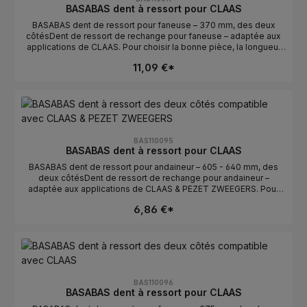
BASABAS dent à ressort pour CLAAS
BASABAS dent de ressort pour faneuse – 370 mm, des deux
côtésDent de ressort de rechange pour faneuse – adaptée aux
applications de CLAAS. Pour choisir la bonne pièce, la longueur
et l’orientation sont déterminantes. Idéale pour un remplacement
11,09 €*
rapide en cas de dents usées ou cassées.Données
techniquesLongueur : 370 mmOrientation : des deux
côtésCompatible avec : CLAASFabricant : BASABASConseils de
sélectionComparer avec l’ancienne pièce : la longueur et la
courbure/l’orientation doivent correspondre.Vérifier
gauche/droite : des deux côtés détermine la position de
montage.Numéros OE : se trouvent dans l’onglet Numéros OE.
BAS110095
BASABAS dent à ressort pour CLAAS
BASABAS dent de ressort pour andaineur – 605 - 640 mm, des
deux côtésDent de ressort de rechange pour andaineur –
adaptée aux applications de CLAAS & PEZET ZWEEGERS. Pour
choisir la bonne pièce, la longueur et l’orientation sont
6,86 €*
déterminantes. Idéale pour un remplacement rapide en cas de
dents usées ou cassées.Données techniquesLongueur : 605 -
640 mmOrientation : des deux côtésCompatible avec : CLAAS &
PEZET ZWEEGERSFabricant : BASABASConseils de
sélectionComparer avec l’ancienne pièce : la longueur et la
courbure/l’orientation doivent correspondre.Vérifier
gauche/droite : des deux côtés détermine la position de
BAS110096
montage.Numéros OE : se trouvent dans l’onglet Numéros OE.
BASABAS dent à ressort pour CLAAS