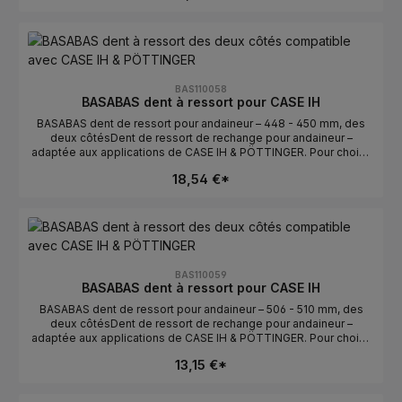
techniquesLongueur : 261 - 280 mmOrientation : des deux
côtésCompatible avec : CASE IHFabricant : BASABASConseils de
sélectionComparer avec l’ancienne pièce : la longueur et la
courbure/l’orientation doivent correspondre.Vérifier
gauche/droite : des deux côtés détermine la position de
montage.Numéros OE : se trouvent dans l’onglet Numéros OE.
BAS110058
BASABAS dent à ressort pour CASE IH
BASABAS dent de ressort pour andaineur – 448 - 450 mm, des
deux côtésDent de ressort de rechange pour andaineur –
adaptée aux applications de CASE IH & PÖTTINGER. Pour choisir
la bonne pièce, la longueur et l’orientation sont déterminantes.
18,54 €*
Idéale pour un remplacement rapide en cas de dents usées ou
cassées.Données techniquesLongueur : 448 - 450
mmOrientation : des deux côtésCompatible avec : CASE IH &
PÖTTINGERFabricant : BASABASConseils de sélectionComparer
avec l’ancienne pièce : la longueur et la courbure/l’orientation
doivent correspondre.Vérifier gauche/droite : des deux côtés
détermine la position de montage.Numéros OE : se trouvent dans
BAS110059
l’onglet Numéros OE.
BASABAS dent à ressort pour CASE IH
BASABAS dent de ressort pour andaineur – 506 - 510 mm, des
deux côtésDent de ressort de rechange pour andaineur –
adaptée aux applications de CASE IH & PÖTTINGER. Pour choisir
la bonne pièce, la longueur et l’orientation sont déterminantes.
13,15 €*
Idéale pour un remplacement rapide en cas de dents usées ou
cassées.Données techniquesLongueur : 506 - 510
mmOrientation : des deux côtésCompatible avec : CASE IH &