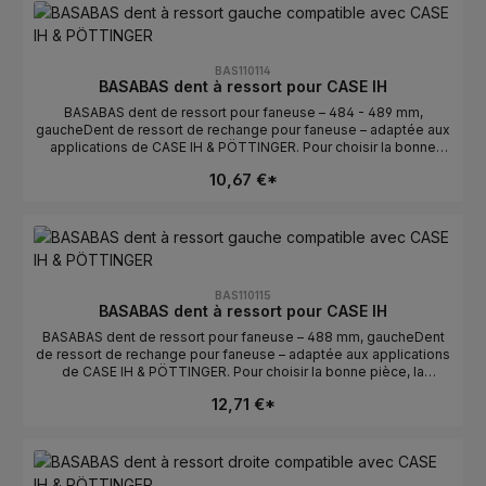
PÖTTINGERFabricant : BASABASConseils de sélectionComparer
avec l’ancienne pièce : la longueur et la courbure/l’orientation
doivent correspondre.Vérifier gauche/droite : des deux côtés
détermine la position de montage.Numéros OE : se trouvent dans
BAS110114
l’onglet Numéros OE.
BASABAS dent à ressort pour CASE IH
BASABAS dent de ressort pour faneuse – 484 - 489 mm,
gaucheDent de ressort de rechange pour faneuse – adaptée aux
applications de CASE IH & PÖTTINGER. Pour choisir la bonne
pièce, la longueur et l’orientation sont déterminantes. Idéale pour
10,67 €*
un remplacement rapide en cas de dents usées ou
cassées.Données techniquesLongueur : 484 - 489
mmOrientation : gaucheCompatible avec : CASE IH &
PÖTTINGERFabricant : BASABASConseils de sélectionComparer
avec l’ancienne pièce : la longueur et la courbure/l’orientation
doivent correspondre.Vérifier gauche/droite : gauche détermine
la position de montage.Numéros OE : se trouvent dans l’onglet
BAS110115
Numéros OE.
BASABAS dent à ressort pour CASE IH
BASABAS dent de ressort pour faneuse – 488 mm, gaucheDent
de ressort de rechange pour faneuse – adaptée aux applications
de CASE IH & PÖTTINGER. Pour choisir la bonne pièce, la
longueur et l’orientation sont déterminantes. Idéale pour un
12,71 €*
remplacement rapide en cas de dents usées ou
cassées.Données techniquesLongueur : 488 mmOrientation :
gaucheCompatible avec : CASE IH & PÖTTINGERFabricant :
BASABASConseils de sélectionComparer avec l’ancienne pièce :
la longueur et la courbure/l’orientation doivent