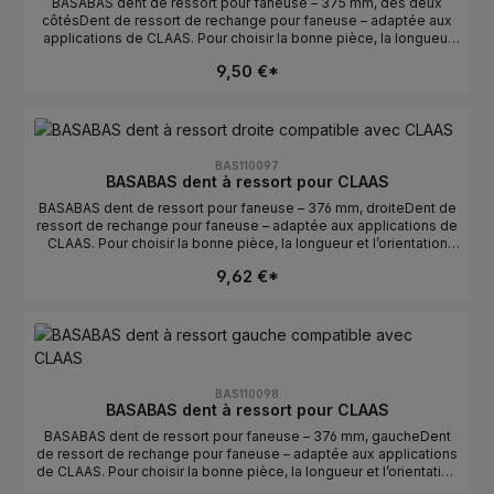
BASABAS dent de ressort pour faneuse – 375 mm, des deux
côtésDent de ressort de rechange pour faneuse – adaptée aux
applications de CLAAS. Pour choisir la bonne pièce, la longueur
et l’orientation sont déterminantes. Idéale pour un remplacement
9,50 €*
rapide en cas de dents usées ou cassées.Données
techniquesLongueur : 375 mmOrientation : des deux
côtésCompatible avec : CLAASFabricant : BASABASConseils de
sélectionComparer avec l’ancienne pièce : la longueur et la
courbure/l’orientation doivent correspondre.Vérifier
gauche/droite : des deux côtés détermine la position de
BAS110097
montage.Numéros OE : se trouvent dans l’onglet Numéros OE.
BASABAS dent à ressort pour CLAAS
BASABAS dent de ressort pour faneuse – 376 mm, droiteDent de
ressort de rechange pour faneuse – adaptée aux applications de
CLAAS. Pour choisir la bonne pièce, la longueur et l’orientation
sont déterminantes. Idéale pour un remplacement rapide en cas
9,62 €*
de dents usées ou cassées.Données techniquesLongueur : 376
mmOrientation : droiteCompatible avec : CLAASFabricant :
BASABASConseils de sélectionComparer avec l’ancienne pièce :
la longueur et la courbure/l’orientation doivent
correspondre.Vérifier gauche/droite : droite détermine la position
de montage.Numéros OE : se trouvent dans l’onglet Numéros OE.
BAS110098
BASABAS dent à ressort pour CLAAS
BASABAS dent de ressort pour faneuse – 376 mm, gaucheDent
de ressort de rechange pour faneuse – adaptée aux applications
de CLAAS. Pour choisir la bonne pièce, la longueur et l’orientation
sont déterminantes. Idéale pour un remplacement rapide en cas