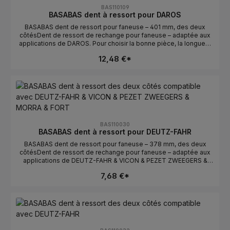
montage.Numéros OE : se trouvent dans l’onglet Numéros OE.
BAS110109
BASABAS dent à ressort pour DAROS
BASABAS dent de ressort pour faneuse – 401 mm, des deux
côtésDent de ressort de rechange pour faneuse – adaptée aux
applications de DAROS. Pour choisir la bonne pièce, la longueur
et l’orientation sont déterminantes. Idéale pour un remplacement
12,48 €*
rapide en cas de dents usées ou cassées.Données
techniquesLongueur : 401 mmOrientation : des deux
côtésCompatible avec : DAROSFabricant : BASABASConseils de
sélectionComparer avec l’ancienne pièce : la longueur et la
courbure/l’orientation doivent correspondre.Vérifier
gauche/droite : des deux côtés détermine la position de
montage.Numéros OE : se trouvent dans l’onglet Numéros OE.
BAS110030
BASABAS dent à ressort pour DEUTZ-FAHR
BASABAS dent de ressort pour faneuse – 378 mm, des deux
côtésDent de ressort de rechange pour faneuse – adaptée aux
applications de DEUTZ-FAHR & VICON & PEZET ZWEEGERS &
MORRA & FORT. Pour choisir la bonne pièce, la longueur et
7,68 €*
l’orientation sont déterminantes. Idéale pour un remplacement
rapide en cas de dents usées ou cassées.Données
techniquesLongueur : 378 mmOrientation : des deux
côtésCompatible avec : DEUTZ-FAHR & VICON & PEZET
ZWEEGERS & MORRA & FORTFabricant : BASABASConseils de
sélectionComparer avec l’ancienne pièce : la longueur et la
courbure/l’orientation doivent correspondre.Vérifier