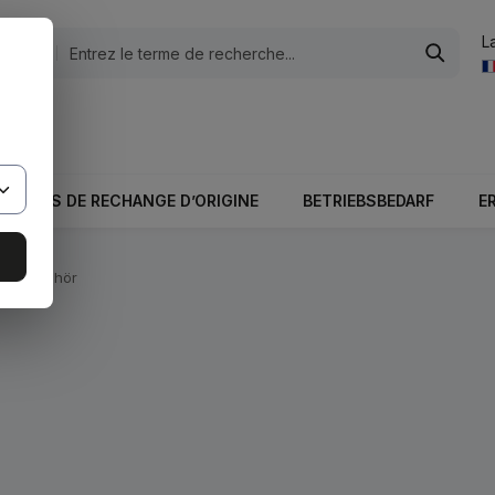
L
tégories
otale du panier est 0,00 €.
PIÈCES DE RECHANGE D’ORIGINE
BETRIEBSBEDARF
E
nik Zubehör