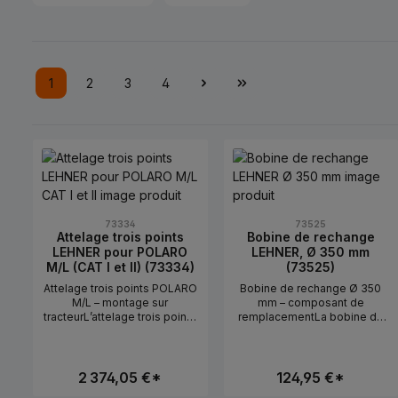
1
2
3
4
Page
Page
Page
Page
73334
73525
Attelage trois points
Bobine de rechange
LEHNER pour POLARO
LEHNER, Ø 350 mm
M/L (CAT I et II) (73334)
(73525)
Attelage trois points POLARO
Bobine de rechange Ø 350
M/L – montage sur
mm – composant de
tracteurL’attelage trois points
remplacementLa bobine de
(réf. 73334) permet de fixer
rechange (réf. 73525) est
les épandeurs POLARO sur
utilisée comme pièce de
l’attelage trois points d’un
rechange dans le
tracteur.Utilisation en
TendoMat.Utilisation en
2 374,05 €*
124,95 €*
pratiquePour le montage
pratiquePour le