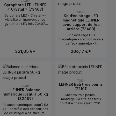
73407
influences
Gyrophare LED LEHNER
extérieuresMontage facile
« Crystal » (73407)
73483
Gyrophare LED « Crystal » –
Kit d’éclairage LED
visibilité en interventionLe
magnétique LEHNER
gyrophare LED (réf. 73407)
avec support de feu
augmente la visibilité du
arrière (73483)
véhicule ou de l’épandeur
Kit d’éclairage LED
dans la zone
magnétique – solution mobile
d’utilisation.Utilisation en
de feux arrièreLe kit
pratiquePour les travaux dans
d’éclairage LED (réf. 73483)
l’espace public ou en cas de
351,05 €*
206,17 €*
se fixe magnétiquement au
visibilité
véhicule ou à l’épandeur et
réduite.CaractéristiquesTech
assure l’éclairage nécessaire
nologie LEDEffet de
 pour augmenter ou diminuer la quantité
tilisez les boutons pour augmenter ou d
tité souhaitée ou utilisez les boutons 
it : Entrez la quantité souhaitée ou uti
Quantité de produit : Entrez la quanti
Quantité de produit
pour la circulation
signalisation sur tout le
routière.Utilisation en
pourtourVersion robuste
pratiquePour les trajets de
transport lorsqu’aucun
éclairage fixe n’est
72101
LEHNER Bâti trois points
disponible.CaractéristiquesFi
82489
(72101)
xation magnétiqueAvec
LEHNER Balance
support de feu
numérique jusqu’à 50 kg
Châssis trois points –
arrièreMontage et
(82489)
montage via attelage trois
démontage rapides
pointsLe châssis (réf. 72101)
Balance numérique jusqu’à 50
permet de fixer l’épandeur
kg – contrôle des échantillons
via l’attelage trois
de calibrageLa balance (réf.
points.Utilisation