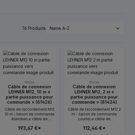
76 Products
81426
81424
Câble de connexion
Câble de connexion
LEHNER M12, 10 m «
LEHNER M12, 2 m «
partie puissance pour
partie puissance pour
commande » (81426)
commande » (81424)
Câble de raccordement M12
Câble de raccordement M12 2
10 m – liaison de commande
m – liaison de commande
étendueLe câble de
courteLe câble de
raccordement (réf. 81426)
raccordement (réf. 81424)
193,67 €*
112,46 €*
sert à relier la commande et
relie la commande et le
le module de puissance sur
module de puissance sur de