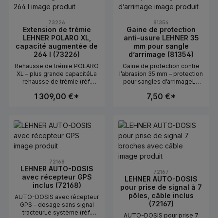
vers 12 VHaute performance
(30/24A)Convient aux
systèmes plus grands
73226
81354
Extension de trémie
Gaine de protection
LEHNER POLARO XL,
anti-usure LEHNER 35
capacité augmentée de
mm pour sangle
264 l (73226)
d’arrimage (81354)
Rehausse de trémie POLARO
Gaine de protection contre
XL – plus grande capacitéLa
l’abrasion 35 mm – protection
rehausse de trémie (réf.
pour sangles d’arrimageLa
73226) augmente le volume
gaine de protection contre
1 309,00 €*
7,50 €*
du POLARO XL de 264
l’abrasion (réf. 81354) se
litres.Utilisation en
glisse sur les sangles
pratiquePour des surfaces
d’arrimage et les protège
antité souhaitée ou utilisez les boutons
duit : Entrez la quantité souhaitée ou u
Quantité de produit : Entrez la quan
Quantité de produ
plus grandes ou des durées
contre l’usure due au
d’utilisation plus
frottement.Utilisation en
longues.Caractéristiques+26
pratiqueLors de la
4 l de volumeConvient pour
sécurisation des épandeurs
POLARO XLPeut être montée
ou des accessoires afin
ultérieurement
d’éviter d’endommager la
72168
sangle.CaractéristiquesDiam
LEHNER AUTO-DOSIS
72167
ètre : 35 mmProtection contre
avec récepteur GPS
LEHNER AUTO-DOSIS
l’abrasionFacile à enfiler
inclus (72168)
pour prise de signal à 7
pôles, câble inclus
AUTO-DOSIS avec récepteur
(72167)
GPS – dosage sans signal
tracteurLe système (réf.
AUTO-DOSIS pour prise 7