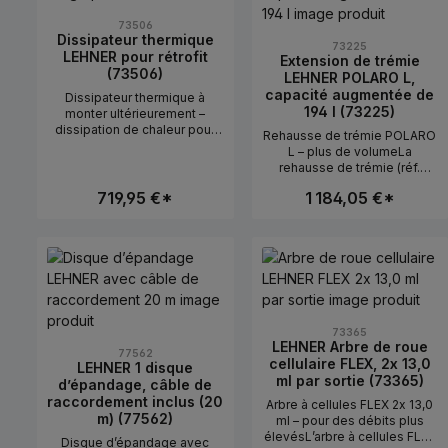
ou des accessoires afin
d’éviter d’endommager la
73506
sangle.CaractéristiquesDiam
Dissipateur thermique
73225
ètre : 35 mmProtection contre
LEHNER pour rétrofit
Extension de trémie
l’abrasionFacile à enfiler
(73506)
LEHNER POLARO L,
capacité augmentée de
Dissipateur thermique à
194 l (73225)
monter ultérieurement –
dissipation de chaleur pour
Rehausse de trémie POLARO
composantsLe dissipateur
L – plus de volumeLa
thermique (réf. 73506) sert à
rehausse de trémie (réf.
dissiper la chaleur des
73225) augmente la capacité
composants électriques dans
719,95 €*
1 184,05 €*
du POLARO L de 194
le système SpeltEx.Utilisation
litres.Utilisation en
en pratiqueEn cas de forte
pratiquePour des temps
sollicitation ou pour le rétrofit
Quantité de produit : Entrez la qu
Quantité de pro
d’utilisation plus longs sans
de systèmes
rechargement.Caractéristique
existants.CaractéristiquesAm
s+194 l de volumeConvient
éliore l’évacuation de la
pour POLARO LPeut être
chaleurPeut être monté
montée ultérieurement
ultérieurementConvient pour
73365
SpeltEx
LEHNER Arbre de roue
77562
cellulaire FLEX, 2x 13,0
LEHNER 1 disque
ml par sortie (73365)
d’épandage, câble de
raccordement inclus (20
Arbre à cellules FLEX 2x 13,0
m) (77562)
ml – pour des débits plus
élevésL’arbre à cellules FLEX
Disque d’épandage avec