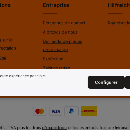
ions
Entreprise
Hilfreic
Personnes de contact
Ratgeber l
À propos de nous
 sur le
Demande de pièces
ractation
de rechange
 des
Expédition
Zahlungsarten
égales
lleure expérience possible.
Configurer
nt la TVA plus les frais
d'expédition
et les éventuels frais de livraison