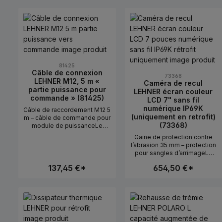
direct sur des tracteurs
remplacement en cas d’usure
agricoles.CaractéristiquesCat
ou de
Quantité de produit : Entrez la qu
Quantité de pro
égorie I et IIFixation
dommage.CaractéristiquesDi
stableConvient pour POLARO
amètre : 350 mmConvient
M et L
pour TendoMatMontage
facile
81425
Câble de connexion
73368
LEHNER M12, 5 m «
Caméra de recul
partie puissance pour
LEHNER écran couleur
commande » (81425)
LCD 7" sans fil
numérique IP69K
Câble de raccordement M12 5
(uniquement en retrofit)
m – câble de commande pour
(73368)
module de puissanceLe
câble de raccordement (réf.
Gaine de protection contre
81425) relie la commande et
l’abrasion 35 mm – protection
le module de puissance au
pour sangles d’arrimageLa
sein du système
gaine de protection contre
d’épandage.Utilisation en
137,45 €*
654,50 €*
l’abrasion (réf. 81354) se
pratiqueNécessaire lorsque
glisse sur les sangles
les composants sont montés
d’arrimage et les protège
plus éloignés les uns des
Quantité de produit : Entrez la qu
Quantité de pro
contre l’usure due au
autres.CaractéristiquesLongu
frottement.Utilisation en
eur : 5 mConnecteur M12Pour
pratiqueLors de la
unités de commande et de
sécurisation des épandeurs
puissance