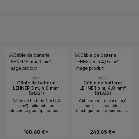
81331
81332
Câble de batterie
Câble de batterie
LEHNER 3 m, 4,0 mm²
LEHNER 6 m, 4,0 mm²
(81331)
(81332)
Câble de batterie 3 m (4,0
Câble de batterie 6 m (4,0
mm²) – alimentation
mm²) – alimentation
électrique pour épandeursLe
électrique pour épandeursLe
câble de batterie (réf. 81331)
câble de batterie (réf. 81332)
sert à alimenter les
sert à alimenter les
épandeurs Lehner via la
épandeurs Lehner via la
batterie du
batterie du
168,68 €*
243,65 €*
véhicule.Utilisation en
véhicule.Utilisation en