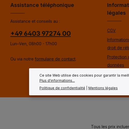
Assistance téléphonique
Informat
légales
Assistance et conseils au :
CGV
+49 6403 97274 00
Informations
Lun–Ven, 08h00 - 17h00
droit de rét
Protection
Ou via notre
formulaire de contact
.
données
Mentions l
Ce site Web utilise des cookies pour garantir la mei
Plus d'informations...
Politique de confidentialité
|
Mentions légales
Tous les prix inclue