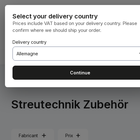
ser au contenu principal
Passer à la recherche
Passer à la navigation principale
Toutes les ca
Select your delivery country
Prices include VAT based on your delivery country. Please
confirm where we should ship your order.
Vous avez 0 articles dans votre liste de souhaits
Le panier contient 0 articles. La valeur t
Delivery country
ACCUEIL
CONSOMMABLES
TRAVAIL DU SOL
Continue
Vous êtes ici :
Accueil
Pflanzenschutztechnik
Streutech
Streutechnik Zubehör
Fabricant
Prix