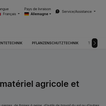
Pays de livraison
angue
Service/Assistance
Français
Allemagne
RNTETECHNIK
PFLANZENSCHUTZTECHNIK
TECHNOLO
matériel agricole et
erres, de fraises à neige, d’outils de travail du sol ou d’autres