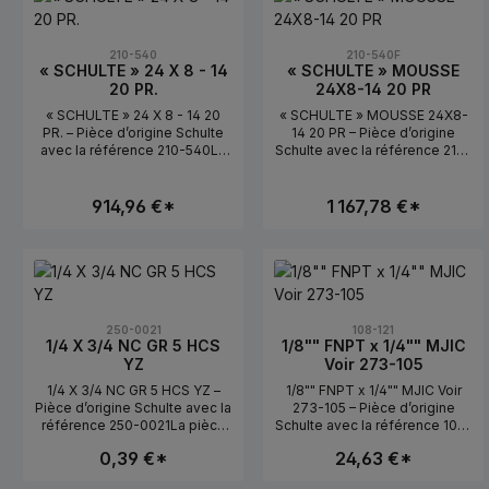
210-540
210-540F
« SCHULTE » 24 X 8 - 14
« SCHULTE » MOUSSE
20 PR.
24X8-14 20 PR
« SCHULTE » 24 X 8 - 14 20
« SCHULTE » MOUSSE 24X8-
PR. – Pièce d’origine Schulte
14 20 PR – Pièce d’origine
avec la référence 210-540La
Schulte avec la référence 210-
pièce d’origine Schulte «
540FLa pièce d’origine
SCHULTE » 24 X 8 - 14 20 PR.
Schulte « SCHULTE » MOUSSE
portant la référence 210-540
24X8-14 20 PR portant la
914,96 €*
1 167,78 €*
est synonyme de précision
référence 210-540F est
d’ajustement, de grande
synonyme de précision
résistance et de
d’ajustement, de grande
Quantité de produit : Entrez la quan
Quantité de prod
performances fiables pour
résistance et de
l’entretien et la réparation des
performances fiables pour
équipements agricoles,
l’entretien et la réparation des
communaux et industriels.
équipements agricoles,
250-0021
108-121
Schulte est un fabricant
communaux et industriels.
1/4 X 3/4 NC GR 5 HCS
1/8"" FNPT x 1/4"" MJIC
canadien réputé pour sa
Schulte est un fabricant
YZ
Voir 273-105
technologie robuste et ses
canadien réputé pour sa
1/4 X 3/4 NC GR 5 HCS YZ –
1/8"" FNPT x 1/4"" MJIC Voir
pièces d’origine durables.
technologie robuste et ses
Pièce d’origine Schulte avec la
273-105 – Pièce d’origine
Avec les pièces de rechange
pièces d’origine durables.
référence 250-0021La pièce
Schulte avec la référence 108-
Schulte, vous assurez une
Avec les pièces de rechange
d’origine Schulte 1/4 X 3/4 NC
121La pièce d’origine Schulte
grande disponibilité de votre
Schulte, vous assurez une
0,39 €*
24,63 €*
GR 5 HCS YZ portant la
1/8"" FNPT x 1/4"" MJIC Voir
matériel, réduisez les temps
grande disponibilité de votre
référence 250-0021 est
273-105 portant la référence
d’arrêt et optez pour une
matériel, réduisez les temps