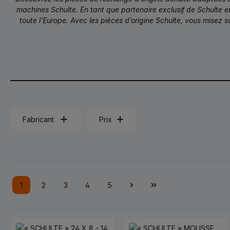
machines Schulte. En tant que partenaire exclusif de Schulte e
toute l’Europe. Avec les pièces d’origine Schulte, vous misez 
Fabricant
Prix
1
2
3
4
5
Page
Page
Page
Page
Page