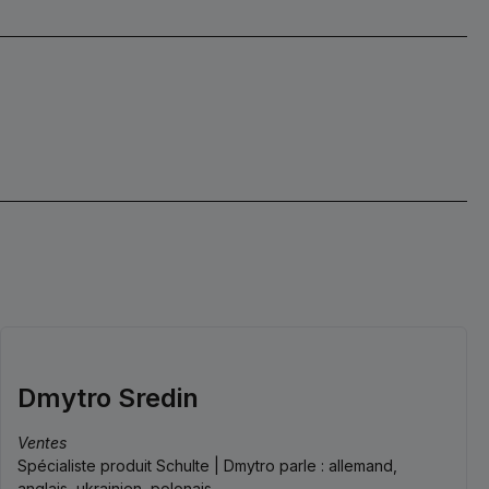
correspond à votre
fonctionnement.Remarque sur
composant existant ou à la
la compatibilitéAvant de
documentation technique de
commander, veuillez vérifier
votre machine. Vous vous
que la référence C318-118
assurez ainsi que la pièce
correspond à votre
d’origine Schulte 30TXC08-
composant existant ou à la
125 convient parfaitement à
documentation technique de
votre application.
votre machine. Vous vous
assurez ainsi que la pièce
d’origine Schulte 318
SUPPORT DE ROUE DROIT
convient parfaitement à votre
application.
Dmytro Sredin
Ventes
Spécialiste produit Schulte | Dmytro parle : allemand,
anglais, ukrainien, polonais