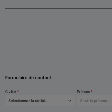
commander, veuillez vérifier
la compatibilitéAvant de
que la référence 210-545T
commander, veuillez vérifier
correspond à votre
que la référence R100-137
composant existant ou à la
correspond à votre
documentation technique de
composant existant ou à la
votre machine. Vous vous
documentation technique de
assurez ainsi que la pièce
votre machine. Vous vous
d’origine Schulte 22,5L x 16,1
assurez ainsi que la pièce
PNEUS SEULS convient
d’origine Schulte 2500 GIANT
parfaitement à votre
NON FLOAT LUG convient
application.
parfaitement à votre
application.
Formulaire de contact
Civilité
*
Prénom
*