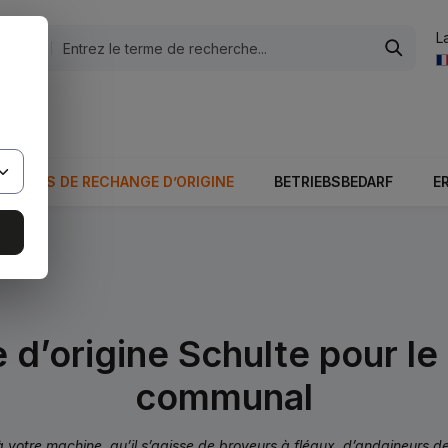
L
tégories
otale du panier est 0,00 €.
PIÈCES DE RECHANGE D’ORIGINE
BETRIEBSBEDARF
E
ulte
d’origine Schulte pour le 
communal
tre machine, qu’il s’agisse de broyeurs à fléaux, d’andaineurs de pi