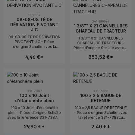
108-157
08-08-08 TÉ DE
341-80044
DÉRIVATION PIVOTANT
1 3/8"" X 21 CANNELURES
JIC
CHAPEAU DE TRACTEUR
08-08-08 TÉ DE DÉRIVATION
1 3/8"" X 21 CANNELURES
PIVOTANT JIC – Pièce
CHAPEAU DE TRACTEUR –
d’origine Schulte avec la
Pièce d’origine Schulte avec la
référence 108-157La pièce
référence 341-80044La pièce
d’origine Schulte 08-08-08 TÉ
4,46 €*
853,52 €*
d’origine Schulte 1 3/8"" X 21
DE DÉRIVATION PIVOTANT JIC
CANNELURES CHAPEAU DE
portant la référence 108-157
TRACTEUR portant la
est synonyme de précision
tité souhaitée ou utilisez les boutons 
uit : Entrez la quantité souhaitée ou ut
Quantité de produit : Entrez la quan
Quantité de produ
référence 341-80044 est
d’ajustement, de grande
synonyme de précision
résistance et de
d’ajustement, de grande
performances fiables pour
résistance et de
l’entretien et la réparation des
performances fiables pour
331-7387
331-7388
équipements agricoles,
100 x 10 Joint
100 x 2,5 BAGUE DE
l’entretien et la réparation des
communaux et industriels.
d'étanchéité plein
RETENUE
équipements agricoles,
Schulte est un fabricant
communaux et industriels.
100 x 10 Joint d'étanchéité
100 x 2,5 BAGUE DE RETENUE
canadien réputé pour sa
Schulte est un fabricant
plein – Pièce d’origine Schulte
– Pièce d’origine Schulte avec
technologie robuste et ses
canadien réputé pour sa
avec la référence 331-7387La
la référence 331-7388La
pièces d’origine durables.
technologie robuste et ses
pièce d’origine Schulte 100 x
pièce d’origine Schulte 100 x
Avec les pièces de rechange
pièces d’origine durables.
29,90 €*
2,40 €*
10 Joint d'étanchéité plein
2,5 BAGUE DE RETENUE
Schulte, vous assurez une
Avec les pièces de rechange
portant la référence 331-7387
portant la référence 331-7388
grande disponibilité de votre
Schulte, vous assurez une