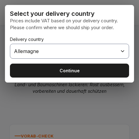
Passer au contenu principal
Le pan
Select your delivery country
Prices include VAT based on your delivery country.
Please confirm where we should ship your order.
Vous êtes ici :
Delivery country
Accueil
Hilfreiches
Ratgeber lackieren
Praxis-Ratgeber für Landtechnik &
Baumaschinen
Continue
Land- und Baumaschinen lackieren: Rost ausbessern,
vorbereiten und dauerhaft schützen
VORAB-CHECK