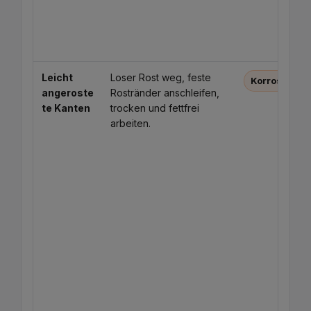
Leicht
Loser Rost weg, feste
Korrosionss
angeroste
Rostränder anschleifen,
te Kanten
trocken und fettfrei
arbeiten.