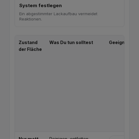
System festlegen
Ein abgestimmter Lackaufbau vermeidet
Reaktionen.
Zustand
Was Du tun solltest
Geeignete L
der Fläche
Nur matt,
Reinigen, entfetten,