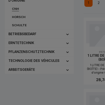
D’ORIGINE
1
2
Page
Pag
CNH
HORSCH
SCHULTE
BETRIEBSBEDARF
ERNTETECHNIK
PFLANZENSCHUTZTECHNIK
997
1 LITRE D
(BO
TECHNOLOGIE DES VÉHICULES
1 LITRE D
(BOÎTE) - Pi
ARBEITSGERÄTE
d'origin
(997345
28,7
confiance à l
fiable pour l'
réparati
Quanti
machines agr
construction 
rechange d'or
DE PEINTU