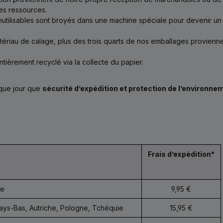
les ressources.
inutilisables sont broyés dans une machine spéciale pour devenir u
ériau de calage, plus des trois quarts de nos emballages proviennent
 entièrement recyclé via la collecte du papier.
aque jour que
sécurité d’expédition et protection de l’environn
Frais d’expédition*
ne
9,95 €
ys-Bas, Autriche, Pologne, Tchéquie
15,95 €