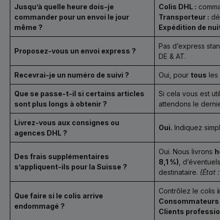
Jusqu’à quelle heure dois-je
Colis DHL :
command
commander pour un envoi le jour
Transporteur :
dép
même ?
Expédition de nuit
Pas d’express stand
Proposez-vous un envoi express ?
DE & AT.
Recevrai-je un numéro de suivi ?
Oui, pour
tous
les 
Que se passe-t-il si certains articles
Si cela vous est u
sont plus longs à obtenir ?
attendons le dernie
Livrez-vous aux consignes ou
Oui.
Indiquez simpl
agences DHL ?
Oui. Nous livrons
h
Des frais supplémentaires
8,1 %)
, d’éventuel
s’appliquent-ils pour la Suisse ?
destinataire.
(État 
Contrôlez le colis
Que faire si le colis arrive
Consommateurs 
endommagé ?
Clients professio