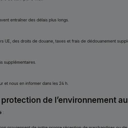
vent entraîner des délais plus longs.
hors UE, des droits de douane, taxes et frais de dédouanement supplé
rais supplémentaires.
r et nous en informer dans les 24 h.
– protection de l’environnement a
é
:
tion proviennent de notre propre réception de marchandises ou de