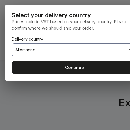
ser au contenu principal
Passer à la recherche
Passer à la navigation principale
Toutes les ca
Select your delivery country
Prices include VAT based on your delivery country. Please
confirm where we should ship your order.
Vous avez 0 articles dans votre liste de souhaits
Le panier contient 0 articles. La valeur t
Delivery country
ACCUEIL
CONSOMMABLES
TRAVAIL DU SOL
Continue
Vous êtes ici :
Accueil
Entreprise
Expédition
Ex