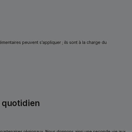
mentaires peuvent s’appliquer ; ils sont à la charge du
u quotidien
 partenaires régionaux. Nous donnons ainsi une seconde vie aux