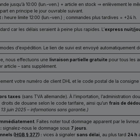
e jusqu’à 10:00 (lun.–ven.) + article en stock ⇒ enlèvement le mêm
art en principe le jour ouvrable suivant.
 :
heure limite 12:00 (lun.–ven.) ; commandes plus tardives = +24 h.
ard car les délais seraient à peine plus rapides. L’
express nuit/jo
modes d’expédition. Le lien de suivi est envoyé automatiquement dès
tile, nous effectuons une
livraison partielle gratuite
pour tous les a
r article – sans supplément.
ement votre numéro de client DHL et le code postal de la consigne
ors taxes
(sans TVA allemande). À l’importation, l’administration do
s droits de douane selon le code tarifaire, ainsi qu’un
frais de déd
: 13 juin 2025 – informations sans garantie.)
immédiatement
. Faites noter tout dommage apparent par le livreur.
:
signalez-nous le dommage sous
7 jours
.
nnels (
HGB § 377
) :
vices à signaler
sans délai
, au plus tard
24 h
a