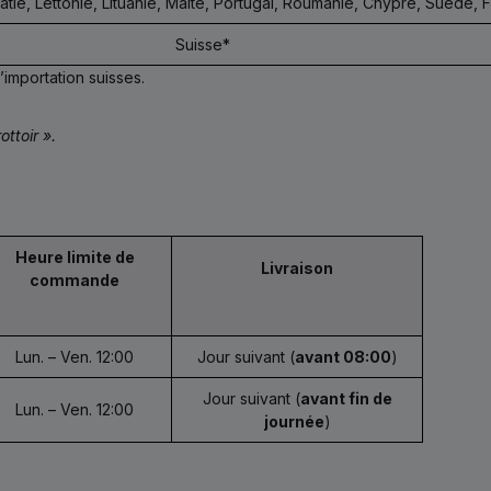
atie, Lettonie, Lituanie, Malte, Portugal, Roumanie, Chypre, Suède, 
Suisse*
’importation suisses.
ottoir ».
Heure limite de
Livraison
commande
Lun. – Ven. 12:00
Jour suivant (
avant 08:00
)
Jour suivant (
avant fin de
Lun. – Ven. 12:00
journée
)