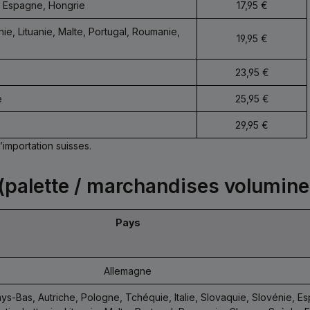
e, Espagne, Hongrie
17,95 €
nie, Lituanie, Malte, Portugal, Roumanie,
19,95 €
23,95 €
e
25,95 €
29,95 €
’importation suisses.
 (palette / marchandises volumin
Pays
Allemagne
-Bas, Autriche, Pologne, Tchéquie, Italie, Slovaquie, Slovénie, Es