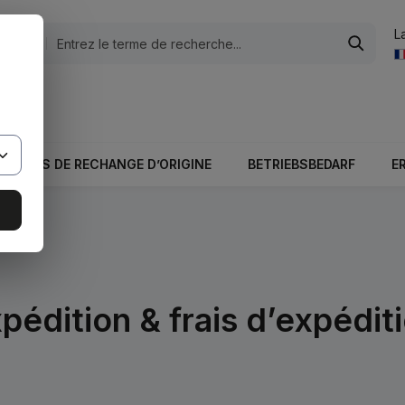
L
tégories
otale du panier est 0,00 €.
PIÈCES DE RECHANGE D’ORIGINE
BETRIEBSBEDARF
E
pédition & frais d’expédit