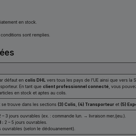
diatement en stock.
conditions sont remplies.
sées
ar défaut en
colis DHL
vers tous les pays de l’UE ainsi que vers la 
sporteur. En tant que
client professionnel connecté
, vous pouvez
articles en stock et aptes au colis.
 se trouve dans les sections
(3) Colis
,
(4) Transporteur
et
(5) Exp
 – 3 jours ouvrables (ex. : commande lun. → livraison mer./jeu.).
 :
2 – 5 jours ouvrables.
rs ouvrables (selon le dédouanement).