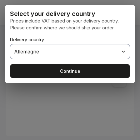
Passer au contenu principal
Le pan
Select your delivery country
Prices include VAT based on your delivery country.
Please confirm where we should ship your order.
Vous êtes ici :
Delivery country
Accueil
Consommables
Peintures et vernis
Ignorer la galerie d'images
Continue