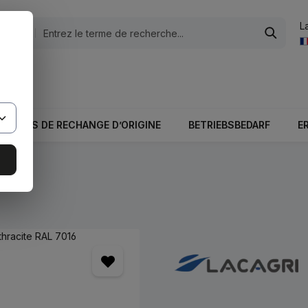
L
tégories
otale du panier est 0,00 €.
PIÈCES DE RECHANGE D’ORIGINE
BETRIEBSBEDARF
E
s