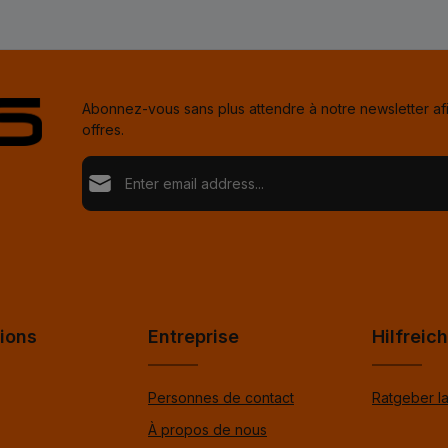
Abonnez-vous sans plus attendre à notre newsletter af
offres.
Adresse e-mail*
Loading...
Politique de confidentialité
Fields marked with asterisks (*) are required.
En sélectionnant Continuer, vous confirmez que vou
nos
informations sur la protection des données
et q
Pour continuer, entrez les caractères ci-dessus
*
avez accepté nos
conditions générales
.
*
ions
Entreprise
Hilfreic
Personnes de contact
Ratgeber l
À propos de nous