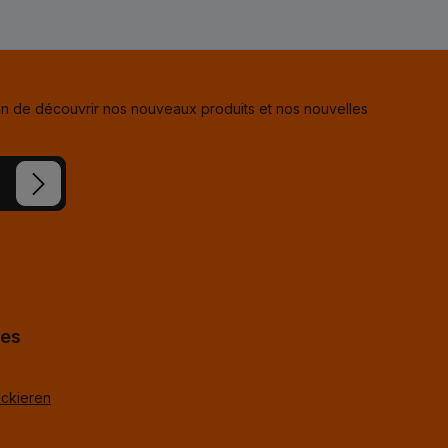
in de découvrir nos nouveaux produits et nos nouvelles
s avez lu
ue vous
hes
ackieren