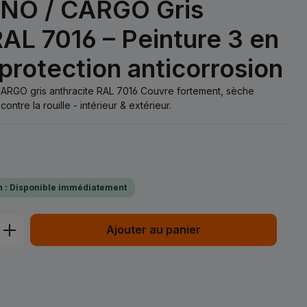
NO / CARGO Gris
RAL 7016 – Peinture 3 en
 protection anticorrosion
ARGO gris anthracite RAL 7016 Couvre fortement, sèche
ntre la rouille - intérieur & extérieur.
on : Disponible immédiatement
t : Entrez la quantité souhaitée ou uti
Ajouter au panier