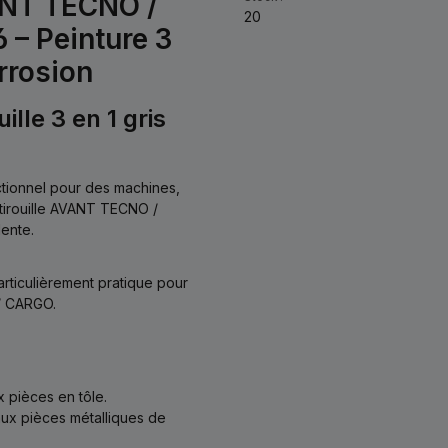
VANT TECNO /
20
 – Peinture 3
orrosion
le 3 en 1 gris
tionnel pour des machines,
tirouille AVANT TECNO /
ente.
articulièrement pratique pour
 / CARGO.
 pièces en tôle.
aux pièces métalliques de