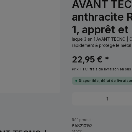
AVANT TEC
anthracite 
1, apprêt et
laque 3 en 1 AVANT TECNO | C
rapidement & protège le métal co
22,95 € *
Prix TTC, frais de livraison en sus
Disponible, délai de livrais
Quantité de produi
Réf. produit :
BAS210153
Stock :